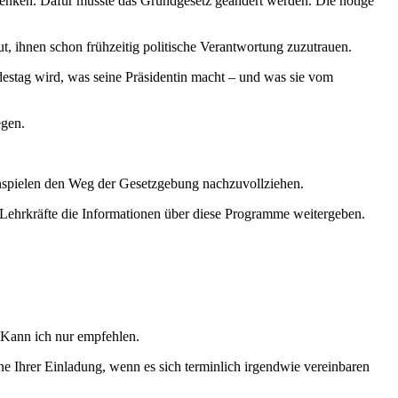
 senken. Dafür müsste das Grundgesetz geändert werden. Die nötige
t, ihnen schon frühzeitig politische Verantwortung zuzutrauen.
destag wird, was seine Präsidentin macht – und was sie vom
egen.
nspielen den Weg der Gesetzgebung nachzuvollziehen.
 Lehrkräfte die Informationen über diese Programme weitergeben.
. Kann ich nur empfehlen.
ne Ihrer Einladung, wenn es sich terminlich irgendwie vereinbaren