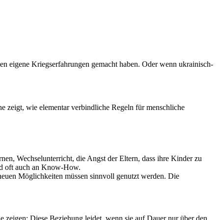
ilien eigene Kriegserfahrungen gemacht haben. Oder wenn ukrainisch-
ne zeigt, wie elementar verbindliche Regeln für menschliche
nen, Wechselunterricht, die Angst der Eltern, dass ihre Kinder zu
Und oft auch an Know-How.
e neuen Möglichkeiten müssen sinnvoll genutzt werden. Die
e zeigen: Diese Beziehung leidet, wenn sie auf Dauer nur über den