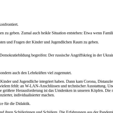
onfrontiert.
tworten zu geben. Zumal auch heikle Situation entstehen: Etwa wenn Fam
gsten und Fragen der Kinder und Jugendlichen Raum zu geben.
Demokratiebildung begreifen: Der russische Angriffskrieg in der Ukrai
sondern auch den Lehrkräften viel zugemutet.
te Kinder und Jugendliche integriert haben. Dann kam Corona, Distanzler
an vielem fehlt: an W-LAN-Anschlüssen und technischer Ausstattung. 
k. Die größere Herausforderung ist das Umdenken in unseren Köpfen. Di
enzierter, individualisierter machen.
ce für die Didaktik.
und ihren Schülerinnen und Schülern. Die Erfahrungen aus der Pandemi