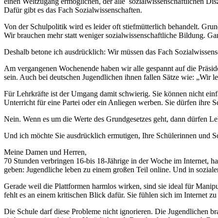
einen Weltzugang ermöglichen, der alle sozialwissenschaftlichen Dis
Dafür gibt es das Fach Sozialwissenschaften.
Von der Schulpolitik wird es leider oft stiefmütterlich behandelt. Gru
Wir brauchen mehr statt weniger sozialwissenschaftliche Bildung. G
Deshalb betone ich ausdrücklich: Wir müssen das Fach Sozialwissen
Am vergangenen Wochenende haben wir alle gespannt auf die Präsiden
sein. Auch bei deutschen Jugendlichen ihnen fallen Sätze wie: „Wir l
Für Lehrkräfte ist der Umgang damit schwierig. Sie können nicht einf
Unterricht für eine Partei oder ein Anliegen werben. Sie dürfen ihre 
Nein. Wenn es um die Werte des Grundgesetzes geht, dann dürfen Lehrk
Und ich möchte Sie ausdrücklich ermutigen, Ihre Schülerinnen un
Meine Damen und Herren,
70 Stunden verbringen 16-bis 18-Jährige in der Woche im Internet, ha
geben: Jugendliche leben zu einem großen Teil online. Und in sozia
Gerade weil die Plattformen harmlos wirken, sind sie ideal für Mani
fehlt es an einem kritischen Blick dafür. Sie fühlen sich im Internet 
Die Schule darf diese Probleme nicht ignorieren. Die Jugendlichen b