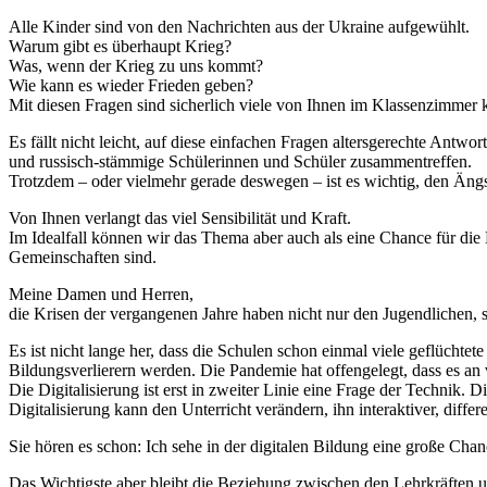
Alle Kinder sind von den Nachrichten aus der Ukraine aufgewühlt.
Warum gibt es überhaupt Krieg?
Was, wenn der Krieg zu uns kommt?
Wie kann es wieder Frieden geben?
Mit diesen Fragen sind sicherlich viele von Ihnen im Klassenzimmer k
Es fällt nicht leicht, auf diese einfachen Fragen altersgerechte An
und russisch-stämmige Schülerinnen und Schüler zusammentreffen.
Trotzdem – oder vielmehr gerade deswegen – ist es wichtig, den Än
Von Ihnen verlangt das viel Sensibilität und Kraft.
Im Idealfall können wir das Thema aber auch als eine Chance für die 
Gemeinschaften sind.
Meine Damen und Herren,
die Krisen der vergangenen Jahre haben nicht nur den Jugendlichen, 
Es ist nicht lange her, dass die Schulen schon einmal viele geflüchte
Bildungsverlierern werden. Die Pandemie hat offengelegt, dass es 
Die Digitalisierung ist erst in zweiter Linie eine Frage der Techni
Digitalisierung kann den Unterricht verändern, ihn interaktiver, differ
Sie hören es schon: Ich sehe in der digitalen Bildung eine große Chan
Das Wichtigste aber bleibt die Beziehung zwischen den Lehrkräften 