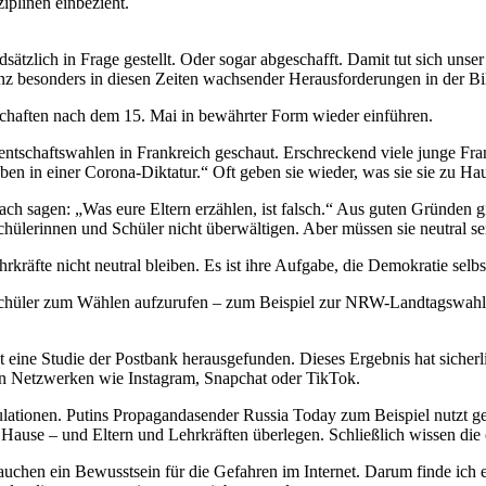
ziplinen einbezieht.
ndsätzlich in Frage gestellt. Oder sogar abgeschafft. Damit tut sich uns
anz besonders in diesen Zeiten wachsender Herausforderungen in der B
schaften nach dem 15. Mai in bewährter Form wieder einführen.
tschaftswahlen in Frankreich geschaut. Erschreckend viele junge Fra
eben in einer Corona-Diktatur.“ Oft geben sie wieder, was sie sie zu H
ach sagen: „Was eure Eltern erzählen, ist falsch.“ Aus guten Gründen g
Schülerinnen und Schüler nicht überwältigen. Aber müssen sie neutral s
räfte nicht neutral bleiben. Es ist ihre Aufgabe, die Demokratie selbs
d Schüler zum Wählen aufzurufen – zum Beispiel zur NRW-Landtagswa
t eine Studie der Postbank herausgefunden. Dieses Ergebnis hat sicher
len Netzwerken wie Instagram, Snapchat oder TikTok.
pulationen. Putins Propagandasender Russia Today zum Beispiel nutzt g
zu Hause – und Eltern und Lehrkräften überlegen. Schließlich wissen die
rauchen ein Bewusstsein für die Gefahren im Internet. Darum finde ich 