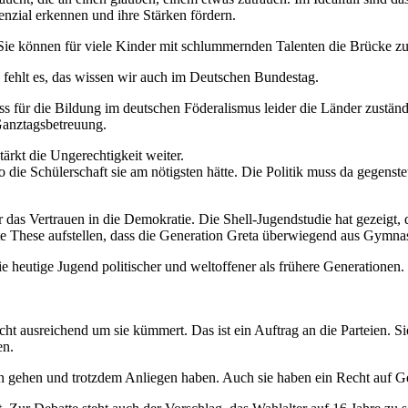
tenzial erkennen und ihre Stärken fördern.
. Sie können für viele Kinder mit schlummernden Talenten die Brücke z
 fehlt es, das wissen wir auch im Deutschen Bundestag.
ss für die Bildung im deutschen Föderalismus leider die Länder zuständ
Ganztagsbetreuung.
ärkt die Ungerechtigkeit weiter.
o die Schülerschaft sie am nötigsten hätte. Die Politik muss da gegens
ür das Vertrauen in die Demokratie. Die Shell-Jugendstudie hat gezeigt,
e These aufstellen, dass die Generation Greta überwiegend aus Gymnas
t die heutige Jugend politischer und weltoffener als frühere Generation
nicht ausreichend um sie kümmert. Das ist ein Auftrag an die Parteien. 
en.
tion gehen und trotzdem Anliegen haben. Auch sie haben ein Recht auf 