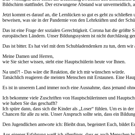
Bildschirm stattfindet. Der erzwungene Abstand war unvermeidlich, a
Jetzt kommt es darauf an, die Lernlücken so gut es geht zu schließe
beweisen, was sie in der Pandemie von den Lehrkräften und der Schüle
Das ist eine Frage der sozialen Gerechtigkeit. Corona hat die größte
europäischen Ländern. Unser Bildungssystem ist nicht durchlässig genu
Das ist bitter. Es hat viel mit dem Schubladendenken zu tun, dem w
Meine Damen und Herren,
wie Sie sicher wissen, steht eine Hauptschülerin heute vor Ihnen.
Na und?! - Das wäre die Reaktion, die ich mir wünschen würde.
Tatsächlich reagieren die meisten Menschen mit Erstaunen. Eine Haup
Es ist in unserem Land immer noch eine Ausnahme, dass jemand ohne
Ich bekomme viele Zuschriften von Hauptschülerinnen und Hauptschü
wie haben Sie das geschafft?
Ich spüre dann, dass sich die Kinder als „Loser“ fühlen. Um es in de
Chancen für alle zu sein. Unser Anspruch sollte sein, dass ein Bild
Den Jugendlichen antworte ich: Bleibt dran, begeistert Euch, bildet E
Aus eigener Erfahrung weiß ich allerdings, dass es auch Menschen br