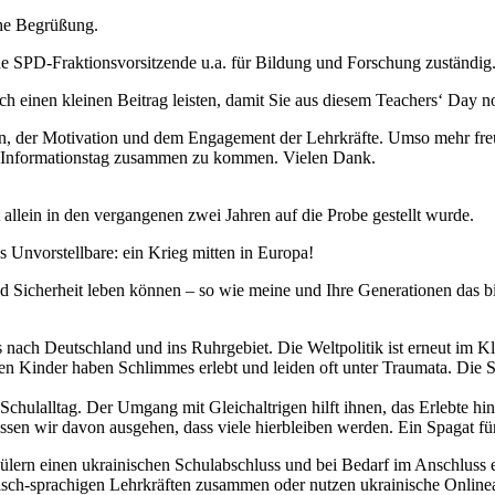
che Begrüßung.
nde SPD-Fraktionsvorsitzende u.a. für Bildung und Forschung zuständig
 einen kleinen Beitrag leisten, damit Sie aus diesem Teachers‘ Day no
ion, der Motivation und dem Engagement der Lehrkräfte. Umso mehr freue
em Informationstag zusammen zu kommen. Vielen Dank.
 allein in den vergangenen zwei Jahren auf die Probe gestellt wurde.
as Unvorstellbare: ein Krieg mitten in Europa!
d Sicherheit leben können – so wie meine und Ihre Generationen das bi
ns nach Deutschland und ins Ruhrgebiet. Die Weltpolitik ist erneut im 
 Kinder haben Schlimmes erlebt und leiden oft unter Traumata. Die Sch
Schulalltag. Der Umgang mit Gleichaltrigen hilft ihnen, das Erlebte h
ssen wir davon ausgehen, dass viele hierbleiben werden. Ein Spagat für
hülern einen ukrainischen Schulabschluss und bei Bedarf im Anschluss
sch-sprachigen Lehrkräften zusammen oder nutzen ukrainische Onlineang