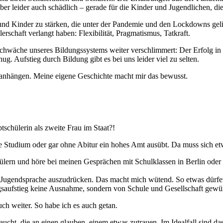
ber leider auch schädlich – gerade für die Kinder und Jugendlichen, d
n und Kinder zu stärken, die unter der Pandemie und den Lockdowns ge
rschaft verlangt haben: Flexibilität, Pragmatismus, Tatkraft.
 Schwäche unseres Bildungssystems weiter verschlimmert: Der Erfolg in
g. Aufstieg durch Bildung gibt es bei uns leider viel zu selten.
ir anhängen. Meine eigene Geschichte macht mir das bewusst.
tschülerin als zweite Frau im Staat?!
 Studium oder gar ohne Abitur ein hohes Amt ausübt. Da muss sich e
lern und höre bei meinen Gesprächen mit Schulklassen in Berlin oder
r Jugendsprache auszudrücken. Das macht mich wütend. So etwas dürfen 
ungsaufstieg keine Ausnahme, sondern von Schule und Gesellschaft gewü
uch weiter. So habe ich es auch getan.
aucht, die an einen glauben, einem etwas zutrauen. Im Idealfall sind 