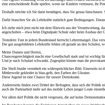
eine entscheidende Rolle spielen, wenn sie Kindern vertrauen, ihr Po
Deshalb möchte ich Sie darin bestätigen, dass Sie genau hinschauen
Dafür brauchen Sie als Lehrkräfte natürlich gute Bedingungen. Daran
Ich ziehe mich jetzt nicht mit dem Hinweis aus der Verantwortung, da
angeschoben – etwa beim Digitalpakt Schule oder beim Ausbau der 
Trotzdem: Fast in jedem Bundesland herrscht Lehrermangel. Das verst
Die gut ausgebildeten Lehrkräfte fehlen oft gerade an den Schulen, w
Meine Damen und Herren,
Chancengerechtigkeit macht eine Gesellschaft stark und ist wichtig f
Und je nach Schulart schwankt. Zugespitzt könnte man die provokant
Die Shell-Studie vermittelt ein widersprüchliches Bild. Einerseits is
Mittlerweile gekleidet in blau-gelb, den Farben der Ukraine.
Diese Jugend ist eine Chance für unsere Demokratie.
Andererseits finden zwei Drittel der Befragten, dass sich die Politik 
auch die Parteiarbeit mehr auf das mobile Leben junger Leute einstell
Vor allem darf Politik die nicht vergessen, die auf keine Demonstra