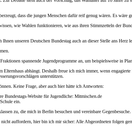
t. Zur Debatte steht auch der Vorschlag, das Wahlalter auf 16 Jahre zu
überzeugt, dass die jungen Menschen dafür reif genug wären. Es wäre gu
 wissen, wie Wahlen funktionieren, wie aus ihren Stimmzetteln der Bun
ch Ihnen unseren Deutschen Bundestag auch an dieser Stelle ans Herz l
ommen.
 Fraktionen spannende Jugendprogramme an, um beispielsweise in Pla
vom Elternhaus abhängt. Deshalb freue ich mich immer, wenn engagierte
esserungsvorschlägen unterstützen.
önnen. Keine Frage, aber auch hier hätte ich Antworten:
ere Bundestags-Website für Jugendliche: Mitmischen.de
 Schule ein.
klassen zu, die mich in Berlin besuchen und vereinbare Gegenbesuche
cht auffordern, hier bin ich mir sicher: Alle Abgeordneten folgen ger