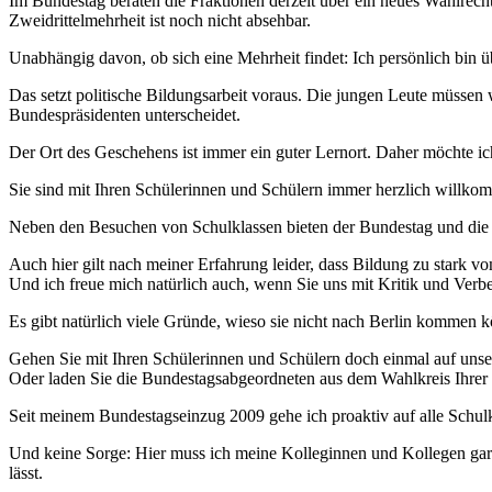
Im Bundestag beraten die Fraktionen derzeit über ein neues Wahlrech
Zweidrittelmehrheit ist noch nicht absehbar.
Unabhängig davon, ob sich eine Mehrheit findet: Ich persönlich bin 
Das setzt politische Bildungsarbeit voraus. Die jungen Leute müssen
Bundespräsidenten unterscheidet.
Der Ort des Geschehens ist immer ein guter Lernort. Daher möchte i
Sie sind mit Ihren Schülerinnen und Schülern immer herzlich willk
Neben den Besuchen von Schulklassen bieten der Bundestag und die
Auch hier gilt nach meiner Erfahrung leider, dass Bildung zu stark 
Und ich freue mich natürlich auch, wenn Sie uns mit Kritik und Verb
Es gibt natürlich viele Gründe, wieso sie nicht nach Berlin kommen k
Gehen Sie mit Ihren Schülerinnen und Schülern doch einmal auf uns
Oder laden Sie die Bundestagsabgeordneten aus dem Wahlkreis Ihrer
Seit meinem Bundestagseinzug 2009 gehe ich proaktiv auf alle Schul
Und keine Sorge: Hier muss ich meine Kolleginnen und Kollegen gar ni
lässt.