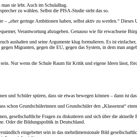
man sie lebt. Auch im Schulalltag.
rsprecher zu wählen. Selbst die PISA-Studie sieht das so.
tiere – „eher geringe Ambitionen haben, selbst aktiv zu werden.“ Dieses
es bequemer, Verantwortung abzugeben. Genauso wie für erwachsene Bür
h aushalten und seine Argumente klug formulieren. Es ist einfacher, 
as: gegen Migranten, gegen die EU, gegen das System, in dem man ang
sein. Nur wenn die Schule Raum für Kritik und eigene Ideen lässt, förde
nen und Schüler spüren, dass sie etwas bewegen können – dann ist das
ee, dass schon Grundschülerinnen und Grundschüler den „Klassenrat“ ei
 gesellschaftliche Fragen zu diskutieren und sich über die aktuelle P
e. Oder die Bildungspolitik in Deutschland.
verständlich eingebettet sein in das mehrdimensionale Bild gesellscha