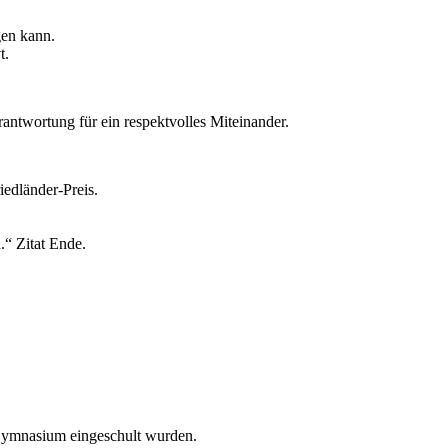
gen kann.
t.
erantwortung für ein respektvolles Miteinander.
iedländer-Preis.
.“ Zitat Ende.
-Gymnasium eingeschult wurden.