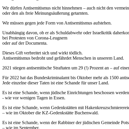
Wir dürfen Antisemitismus nicht hinnehmen – auch nicht den vermeint
oder den als freie Meinungsäußerung getarnten.
Wir müssen gegen jede Form von Antisemitismus aufstehen.
Unabhängig davon, ob er als Schuldabwehr oder Israelkritik daherk
bei Protesten von Corona-Leugnern
oder auf der Documenta.
Dieses Gift verbreitet sich und wirkt tödlich.
Antisemitismus bedroht und gefährdet Menschen in unserem Land.
2021 stiegen antisemitische Straftaten um 29 (!) Prozent an – auf ein
Für 2022 hat das Bundeskriminalamt bis Oktober mehr als 1500 antisemi
Jede einzelne dieser Taten ist eine Schande für unser Land.
Es ist eine Schande, wenn jüdische Einrichtungen beschossen werde
- wie vor wenigen Tagen in Essen.
Es ist eine Schande, wenn Gedenkstätten mit Hakenkreuzschmiererei
– wie im Oktober die KZ-Gedenkstätte Buchenwald.
Es ist eine Schande, wenn der Rabbiner der jüdischen Gemeinde Pots
– wie im September.