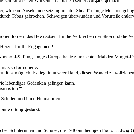
rkisch-kurdischen Wurzeln – hat das zu seiner Aufgabe gemacht.
r, wie eine Auseinandersetzung mit der Shoa für junge Muslime gelin
adurch Tabus gebrochen, Schweigen überwunden und Vorurteile entlarv
isationen fördern das Bewusstsein für die Verbrechen der Shoa und die V
n Herzen für Ihr Engagement!
hwarzkopf-Stiftung Junges Europa heute zum siebten Mal den Margot-Fr
lmaz so formulierte:
nft ist möglich. Es liegt in unserer Hand, diesen Wandel zu vollziehen
 wie lebendiges Gedenken gelingen kann.
tismus tun?“
n Schulen und ihren Heimatorten.
rantwortung gestärkt.
:
ischer Schülerinnen und Schüler, die 1930 am heutigen Franz-Ludwig