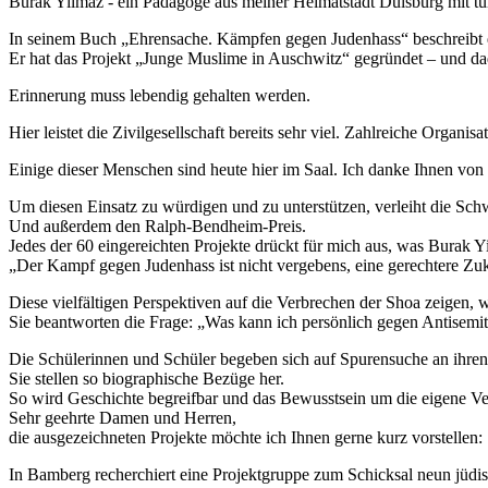
Burak Yilmaz - ein Pädagoge aus meiner Heimatstadt Duisburg mit tü
In seinem Buch „Ehrensache. Kämpfen gegen Judenhass“ beschreibt e
Er hat das Projekt „Junge Muslime in Auschwitz“ gegründet – und d
Erinnerung muss lebendig gehalten werden.
Hier leistet die Zivilgesellschaft bereits sehr viel. Zahlreiche Organ
Einige dieser Menschen sind heute hier im Saal. Ich danke Ihnen vo
Um diesen Einsatz zu würdigen und zu unterstützen, verleiht die Sc
Und außerdem den Ralph-Bendheim-Preis.
Jedes der 60 eingereichten Projekte drückt für mich aus, was Burak Yi
„Der Kampf gegen Judenhass ist nicht vergebens, eine gerechtere Zuku
Diese vielfältigen Perspektiven auf die Verbrechen der Shoa zeigen,
Sie beantworten die Frage: „Was kann ich persönlich gegen Antisemi
Die Schülerinnen und Schüler begeben sich auf Spurensuche an ihre
Sie stellen so biographische Bezüge her.
So wird Geschichte begreifbar und das Bewusstsein um die eigene Ve
Sehr geehrte Damen und Herren,
die ausgezeichneten Projekte möchte ich Ihnen gerne kurz vorstellen
In Bamberg recherchiert eine Projektgruppe zum Schicksal neun jüd