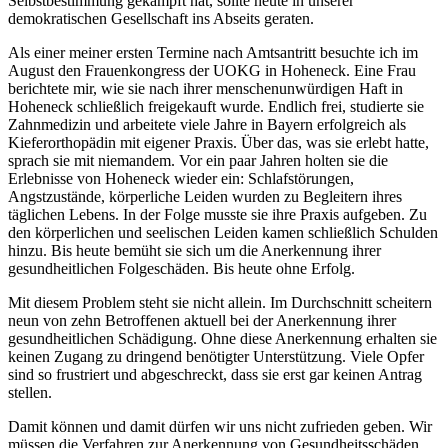
Selbstbestimmung gekämpft hat, sollte heute in unserer
demokratischen Gesellschaft ins Abseits geraten.
Als einer meiner ersten Termine nach Amtsantritt besuchte ich im
August den Frauenkongress der UOKG in Hoheneck. Eine Frau
berichtete mir, wie sie nach ihrer menschenunwürdigen Haft in
Hoheneck schließlich freigekauft wurde. Endlich frei, studierte sie
Zahnmedizin und arbeitete viele Jahre in Bayern erfolgreich als
Kieferorthopädin mit eigener Praxis. Über das, was sie erlebt hatte,
sprach sie mit niemandem. Vor ein paar Jahren holten sie die
Erlebnisse von Hoheneck wieder ein: Schlafstörungen,
Angstzustände, körperliche Leiden wurden zu Begleitern ihres
täglichen Lebens. In der Folge musste sie ihre Praxis aufgeben. Zu
den körperlichen und seelischen Leiden kamen schließlich Schulden
hinzu. Bis heute bemüht sie sich um die Anerkennung ihrer
gesundheitlichen Folgeschäden. Bis heute ohne Erfolg.
Mit diesem Problem steht sie nicht allein. Im Durchschnitt scheitern
neun von zehn Betroffenen aktuell bei der Anerkennung ihrer
gesundheitlichen Schädigung. Ohne diese Anerkennung erhalten sie
keinen Zugang zu dringend benötigter Unterstützung. Viele Opfer
sind so frustriert und abgeschreckt, dass sie erst gar keinen Antrag
stellen.
Damit können und damit dürfen wir uns nicht zufrieden geben. Wir
müssen die Verfahren zur Anerkennung von Gesundheitsschäden