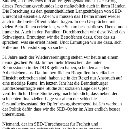
Studien, an Interviews und an Fragebogenaktionen. Der Erfolg
dieses Forschungsverbundes liegt maßgeblich auch in ihren Händen.
Die Forschung zu den gesundheitlichen Langzeitfolgen von SED-
Unrecht ist essentiell. Aber wir müssen das Thema immer wieder
auch in die breite Öffentlichkeit tragen. In den Gesprächen mit
vielen Betroffenen erlebe ich, wie Scham besetzt dieses Thema noch
immer ist. Auch in den Familien. Durchbrechen wir diese Wand des
Schweigens. Ermutigen wir die Betroffenen dazu, über das zu
sprechen, was sie erlebt haben. Und: Ermutigen wir sie dazu, sich
Hilfe und Unterstützung zu suchen.
31 Jahre nach der Wiedervereinigung stehen wir heute an einem
neuralgischen Punkt. Immer mehr Menschen, die unter
Repressionen in der DDR gelitten haben, scheiden aus dem
Arbeitsleben aus. Da ihre beruflichen Biografien in vielfacher
Hinsicht gebrochen sind, haben sie in der Regel nur Anspruch auf
eine niedrige Rente. Im letzten Jahr hat die Brandenburger
Landesbeauftragte eine Studie zur sozialen Lage der Opfer
veröffentlicht. Diese Studie zeigt nachdrücklich, dass neben der
schlechten finanziellen Lage vor allem der schlechte
Gesundheitszustand der Opfer besorgniserregend ist. Ich werbe in
der Politik dafür, dass wir die SED-Opfer im Alter endlich besser
unterstützen.
Niemand, der im SED-Unrechtsstaat für Freiheit und