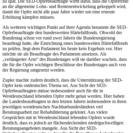
zu spät. Die SED-Opferbeauftragte wirbt dafür, dass die Opferrente
an die allgemeine Lohn- und Rentenentwickelung gekoppelt wird,
damit die Opfer nicht alle paar Jahre wieder um eine erneute
Erhöhung kämpfen müssen.
Als weiteren wichtigen Punkt auf ihrer Agenda benannte die SED-
Opferbeauftragte den bundesweiten Härtefallfonds. Obwohl der
Bundestag schon vor rund zwei Jahren die Bundesregierung
beauftragt hatte, die Einrichtung eines bundesweiten Härtefallfonds
zu prüfen, liegt dem Parlament bis heute kein Ergebnis vor. Hier
möchte sie als Beauftragte des Parlaments ansetzen. Als
„verlängerter Arm“ des Bundestages will sie darüber wachen, dass
die für die Opfer wichtigen Beschlüsse des Bundestages auch von
der Regierung umgesetzt werden.
Zupke machte zudem deutlich, dass die Unterstützung der SED-
Opfer kein ostdeutsches Thema sei. Aus Sicht der SED-
Opferbeauftragten müsse insbesondere auch für die in
Westdeutschland lebenden Opfer mehr getan werden. Hier haben
die Landesbeauftragten in den letzten Jahren insbesondere in ihren
jeweiligen westdeutschen Nachbarbundesländern viel
Beratungsarbeit zur Rehabilitierung geleistet. Aus vielen
Gesprächen mit in Westdeutschland lebenden Opfern wurde
deutlich, dass es jedoch an flächendeckenden niedrigschwelligen
Beratungsangeboten mangele. Aus Sicht der SED-