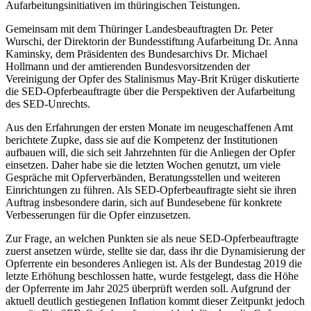
Aufarbeitungsinitiativen im thüringischen Teistungen.
Gemeinsam mit dem Thüringer Landesbeauftragten Dr. Peter
Wurschi, der Direktorin der Bundesstiftung Aufarbeitung Dr. Anna
Kaminsky, dem Präsidenten des Bundesarchivs Dr. Michael
Hollmann und der amtierenden Bundesvorsitzenden der
Vereinigung der Opfer des Stalinismus May-Brit Krüger diskutierte
die SED-Opferbeauftragte über die Perspektiven der Aufarbeitung
des SED-Unrechts.
Aus den Erfahrungen der ersten Monate im neugeschaffenen Amt
berichtete Zupke, dass sie auf die Kompetenz der Institutionen
aufbauen will, die sich seit Jahrzehnten für die Anliegen der Opfer
einsetzen. Daher habe sie die letzten Wochen genutzt, um viele
Gespräche mit Opferverbänden, Beratungsstellen und weiteren
Einrichtungen zu führen. Als SED-Opferbeauftragte sieht sie ihren
Auftrag insbesondere darin, sich auf Bundesebene für konkrete
Verbesserungen für die Opfer einzusetzen.
Zur Frage, an welchen Punkten sie als neue SED-Opferbeauftragte
zuerst ansetzen würde, stellte sie dar, dass ihr die Dynamisierung der
Opferrente ein besonderes Anliegen ist. Als der Bundestag 2019 die
letzte Erhöhung beschlossen hatte, wurde festgelegt, dass die Höhe
der Opferrente im Jahr 2025 überprüft werden soll. Aufgrund der
aktuell deutlich gestiegenen Inflation kommt dieser Zeitpunkt jedoch