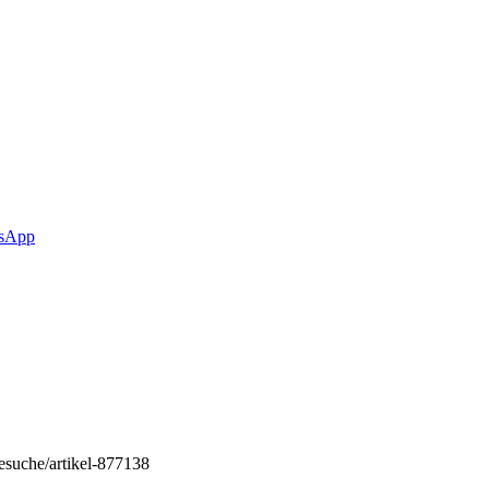
sApp
esuche/artikel-877138