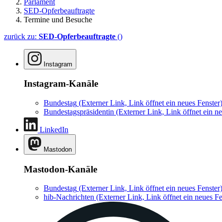
Parlament
SED-Opferbeauftragte
Termine und Besuche
zurück zu:
SED-Opferbeauftragte
()
Instagram
Instagram-Kanäle
Bundestag
(Externer Link, Link öffnet ein neues Fenster
Bundestagspräsidentin
(Externer Link, Link öffnet ein ne
LinkedIn
Mastodon
Mastodon-Kanäle
Bundestag
(Externer Link, Link öffnet ein neues Fenster
hib-Nachrichten
(Externer Link, Link öffnet ein neues Fe