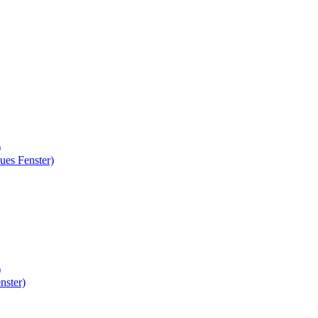
)
ues Fenster)
)
nster)