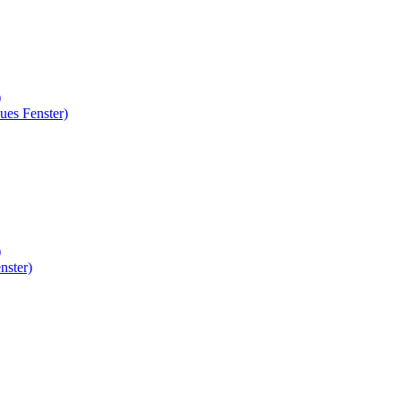
)
ues Fenster)
)
nster)