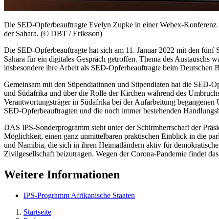
Die SED-Opferbeauftragte Evelyn Zupke in einer Webex-Konferenz mit
der Sahara. (© DBT / Eriksson)
Die SED-Opferbeauftragte hat sich am 11. Januar 2022 mit den fünf S
Sahara für ein digitales Gespräch getroffen. Thema des Austauschs 
insbesondere ihre Arbeit als SED-Opferbeauftragte beim Deutschen 
Gemeinsam mit den Stipendiatinnen und Stipendiaten hat die SED-Op
und Südafrika und über die Rolle der Kirchen während des Umbruchs 
Verantwortungsträger in Südafrika bei der Aufarbeitung begangenen U
SED-Opferbeauftragten und die noch immer bestehenden Handlungsbed
DAS IPS-Sonderprogramm steht unter der Schirmherrschaft der Präsi
Möglichkeit, einen ganz unmittelbaren praktischen Einblick in die p
und Namibia, die sich in ihren Heimatländern aktiv für demokratische
Zivilgesellschaft beizutragen. Wegen der Corona-Pandemie findet das P
Weitere Informationen
IPS-Programm Afrikanische Staaten
Startseite