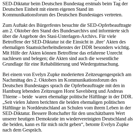
SED-Diktatur beim Deutschen Bundestag erstmals beim Tag der
Deutschen Einheit mit einem eigenen Stand im
Kommunikationsforum des Deutschen Bundestages vertreten.
Zum Auftakt des Bürgerfestes besuchte die SED-Opferbeauftragte
am 2. Oktober den Stand des Bundesarchivs und informierte sich
über die Angebote des Stasi-Unterlagen-Archivs. Für viele
Betroffene der SED-Diktatur ist die Einsicht in ‚ihre‘ Akten des
ehemaligen Staatssicherheitsdienstes der DDR besonders wichtig.
Mit Hilfe der Akten können Betroffene das erfahrene Unrecht
nachlesen und belegen; die Akten sind auch die wesentliche
Grundlage für eine Rehabilitierung und Wiedergutmachung.
Bei einem von Evelyn Zupke moderierten Zeitzeugengespräch am
Nachmittag des 2. Oktobers im Kommunikationsforum des
Deutschen Bundestages sprach die Opferbeauftragte mit den in
Hamburg lebenden Zeitzeugen Horst Savelsberg und Andreas
Thieme – beide waren ehemalige politische Häftlinge in der DDR.
„Seit vielen Jahren berichten die beiden ehemaligen politischen
Häftlinge in Norddeutschland an Schulen vom ihrem Leben in der
SED-Diktatur. Bessere Botschafter für den unschätzbaren Wert
unserer heutigen Demokratie im wiedervereinigten Deutschland als
die beiden, kann es für mich nicht geben“, betonte Evelyn Zupke
nach dem Gespräch.