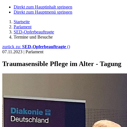
Direkt zum Hauptinhalt springen
Direkt zum Hauptmenü springen
Startseite
Parlament
SED-Opferbeauftragte
Termine und Besuche
zurück zu:
SED-Opferbeauftragte
()
07.11.2023
|
Parlament
Traumasensible Pflege im Alter - Tagung