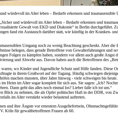
und würdevoll im Alter leben – Bedarfe erkennen und traumasensible 
icher und würdevoll im Alter leben – Bedarfe erkennen und traumase
xualisierte Gewalt von EKD und Diakonie“ in Berlin durchgeführt. Z
tungen fand ein Austausch darüber statt, wie künftig in der Kranken- u
raumasensiblen Umgang noch zu wenig Beachtung geschenkt. Aber die Be
nisse belegen, dass gerade Betroffene von Gewalterfahrungen und sexu
angen Folgen zu kämpfen haben, sondern vor allem auch große Angst da
ktivierung und Abwehr aus. Davon haben auch die Betroffenen des „Be
 waren, wo Kinder und Jugendliche Schutz und Hilfe fanden. Diese Orte
auftragte in ihrem Grußwort auf der Tagung. Häufig schwiegen diejenig
fen machen mussten, über Jahre hinweg - viele schweigen bis heute. Di
 im Heim im Alter sogar komplett für sich aus. Sie sagen: „Ich? Nochm
hren. Dann geht das alles noch einmal los? Lieber falle ich tot um.“
n Blick zu nehmen, die als Opfer politischer Haft in der DDR, von 
alls im Alter verstärkt wieder belastend auftreten.
enen und ihre Ängste vor erneutem Ausgeliefertsein, Ohnmachtsgefühlen 
V. Köln für gewaltbetroffenen Frauen ab 60.