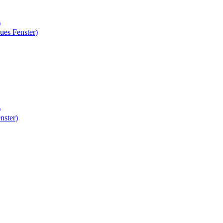
)
ues Fenster)
)
nster)