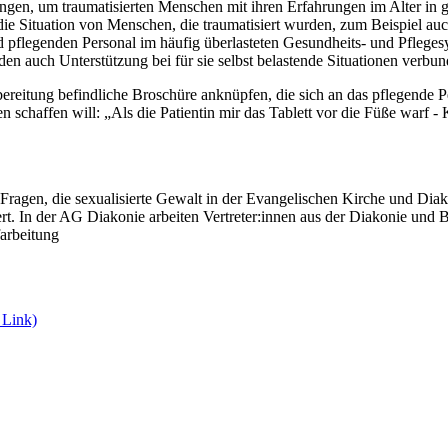
gen, um traumatisierten Menschen mit ihren Erfahrungen im Alter in g
die Situation von Menschen, die traumatisiert wurden, zum Beispiel a
d pflegenden Personal im häufig überlasteten Gesundheits- und Pflege
nden auch Unterstützung bei für sie selbst belastende Situationen verb
ereitung befindliche Broschüre anknüpfen, die sich an das pflegende Pe
schaffen will: „Als die Patientin mir das Tablett vor die Füße warf -
 Fragen, die sexualisierte Gewalt in der Evangelischen Kirche und Diak
. In der AG Diakonie arbeiten Vertreter:innen aus der Diakonie und Be
arbeitung
 Link)