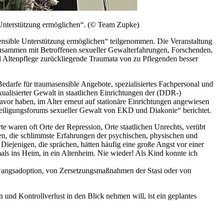
Unterstützung ermöglichen“.
(© Team Zupke)
nsible Unterstützung ermöglichen“ teilgenommen. Die Veranstaltung
usammen mit Betroffenen sexueller Gewalterfahrungen, Forschenden,
nd Altenpflege zurückliegende Traumata von zu Pflegenden besser
darfe für traumasensible Angebote, spezialisiertes Fachpersonal und
alisierter Gewalt in staatlichen Einrichtungen der (DDR-)
vor haben, im Alter erneut auf stationäre Einrichtungen angewiesen
teiligungsforums sexueller Gewalt von EKD und Diakonie“ berichtet.
 waren oft Orte der Repression, Orte staatlichen Unrechts, verübt
en, die schlimmste Erfahrungen der psychischen, physischen und
ejenigen, die sprächen, hätten häufig eine große Angst vor einer
als ins Heim, in ein Altenheim. Nie wieder! Als Kind konnte ich
Zwangsadoption, von Zersetzungsmaßnahmen der Stasi oder von
und Kontrollverlust in den Blick nehmen will, ist ein geplantes