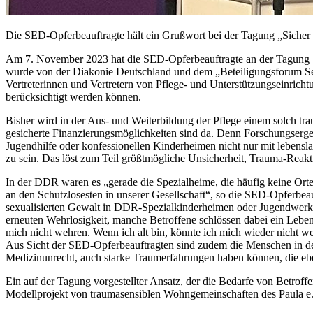
Die SED-Opferbeauftragte hält ein Grußwort bei der Tagung „Sicher 
Am 7. November 2023 hat die SED-Opferbeauftragte an der Tagung „S
wurde von der Diakonie Deutschland und dem „Beteiligungsforum Se
Vertreterinnen und Vertretern von Pflege- und Unterstützungseinrich
berücksichtigt werden können.
Bisher wird in der Aus- und Weiterbildung der Pflege einem solch t
gesicherte Finanzierungsmöglichkeiten sind da. Denn Forschungsergeb
Jugendhilfe oder konfessionellen Kinderheimen nicht nur mit lebensl
zu sein. Das löst zum Teil größtmögliche Unsicherheit, Trauma-Rea
In der DDR waren es „gerade die Spezialheime, die häufig keine Orte
an den Schutzlosesten in unserer Gesellschaft“, so die SED-Opferbe
sexualisierten Gewalt in DDR-Spezialkinderheimen oder Jugendwerkhö
erneuten Wehrlosigkeit, manche Betroffene schlössen dabei ein Leben
mich nicht wehren. Wenn ich alt bin, könnte ich mich wieder nicht we
Aus Sicht der SED-Opferbeauftragten sind zudem die Menschen in de
Medizinunrecht, auch starke Traumerfahrungen haben können, die ebenf
Ein auf der Tagung vorgestellter Ansatz, der die Bedarfe von Betroff
Modellprojekt von traumasensiblen Wohngemeinschaften des Paula e.