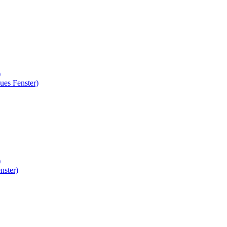
)
ues Fenster)
)
nster)