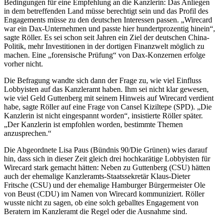
Bedingungen für eine Empfehlung an die Kanzlerin: Das Anliegen
in dem betreffenden Land müsse berechtigt sein und das Profil des
Engagements müsse zu den deutschen Interessen passen. „Wirecard
war ein Dax-Unternehmen und passte hier hundertprozentig hinein“,
sagte Röller. Es sei schon seit Jahren ein Ziel der deutschen China-
Politik, mehr Investitionen in der dortigen Finanzwelt möglich zu
machen. Eine „forensische Prüfung“ von Dax-Konzernen erfolge
vorher nicht.
Die Befragung wandte sich dann der Frage zu, wie viel Einfluss
Lobbyisten auf das Kanzleramt haben. Ihm sei nicht klar gewesen,
wie viel Geld Guttenberg mit seinem Hinweis auf Wirecard verdient
habe, sagte Röller auf eine Frage von Cansel Kiziltepe (SPD). „Die
Kanzlerin ist nicht eingespannt worden“, insistierte Röller später.
„Der Kanzlerin ist empfohlen worden, bestimmte Themen
anzusprechen.“
Die Abgeordnete Lisa Paus (Bündnis 90/Die Grünen) wies darauf
hin, dass sich in dieser Zeit gleich drei hochkarätige Lobbyisten für
Wirecard stark gemacht hätten: Neben zu Guttenberg (CSU) hätten
auch der ehemalige Kanzleramts-Staatssekretär Klaus-Dieter
Fritsche (CSU) und der ehemalige Hamburger Bürgermeister Ole
von Beust (CDU) im Namen von Wirecard kommuniziert. Röller
wusste nicht zu sagen, ob eine solch geballtes Engagement von
Beratern im Kanzleramt die Regel oder die Ausnahme sind.