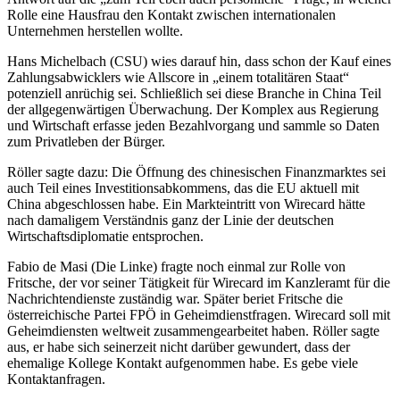
Rolle eine Hausfrau den Kontakt zwischen internationalen
Unternehmen herstellen wollte.
Hans Michelbach (CSU) wies darauf hin, dass schon der Kauf eines
Zahlungsabwicklers wie Allscore in „einem totalitären Staat“
potenziell anrüchig sei. Schließlich sei diese Branche in China Teil
der allgegenwärtigen Überwachung. Der Komplex aus Regierung
und Wirtschaft erfasse jeden Bezahlvorgang und sammle so Daten
zum Privatleben der Bürger.
Röller sagte dazu: Die Öffnung des chinesischen Finanzmarktes sei
auch Teil eines Investitionsabkommens, das die EU aktuell mit
China abgeschlossen habe. Ein Markteintritt von Wirecard hätte
nach damaligem Verständnis ganz der Linie der deutschen
Wirtschaftsdiplomatie entsprochen.
Fabio de Masi (Die Linke) fragte noch einmal zur Rolle von
Fritsche, der vor seiner Tätigkeit für Wirecard im Kanzleramt für die
Nachrichtendienste zuständig war. Später beriet Fritsche die
österreichische Partei FPÖ in Geheimdienstfragen. Wirecard soll mit
Geheimdiensten weltweit zusammengearbeitet haben. Röller sagte
aus, er habe sich seinerzeit nicht darüber gewundert, dass der
ehemalige Kollege Kontakt aufgenommen habe. Es gebe viele
Kontaktanfragen.