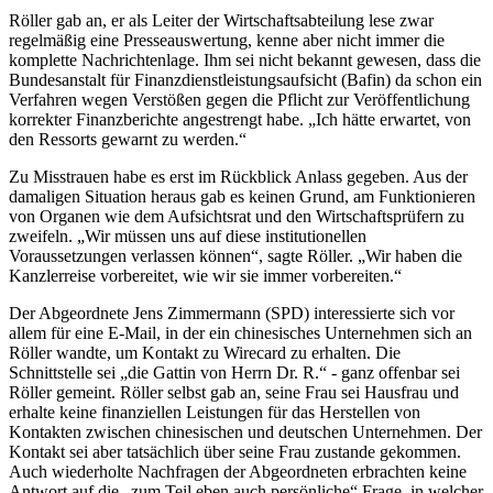
Röller gab an, er als Leiter der Wirtschaftsabteilung lese zwar
regelmäßig eine Presseauswertung, kenne aber nicht immer die
komplette Nachrichtenlage. Ihm sei nicht bekannt gewesen, dass die
Bundesanstalt für Finanzdienstleistungsaufsicht (Bafin) da schon ein
Verfahren wegen Verstößen gegen die Pflicht zur Veröffentlichung
korrekter Finanzberichte angestrengt habe. „Ich hätte erwartet, von
den Ressorts gewarnt zu werden.“
Zu Misstrauen habe es erst im Rückblick Anlass gegeben. Aus der
damaligen Situation heraus gab es keinen Grund, am Funktionieren
von Organen wie dem Aufsichtsrat und den Wirtschaftsprüfern zu
zweifeln. „Wir müssen uns auf diese institutionellen
Voraussetzungen verlassen können“, sagte Röller. „Wir haben die
Kanzlerreise vorbereitet, wie wir sie immer vorbereiten.“
Der Abgeordnete Jens Zimmermann (SPD) interessierte sich vor
allem für eine E-Mail, in der ein chinesisches Unternehmen sich an
Röller wandte, um Kontakt zu Wirecard zu erhalten. Die
Schnittstelle sei „die Gattin von Herrn Dr. R.“ - ganz offenbar sei
Röller gemeint. Röller selbst gab an, seine Frau sei Hausfrau und
erhalte keine finanziellen Leistungen für das Herstellen von
Kontakten zwischen chinesischen und deutschen Unternehmen. Der
Kontakt sei aber tatsächlich über seine Frau zustande gekommen.
Auch wiederholte Nachfragen der Abgeordneten erbrachten keine
Antwort auf die „zum Teil eben auch persönliche“ Frage, in welcher