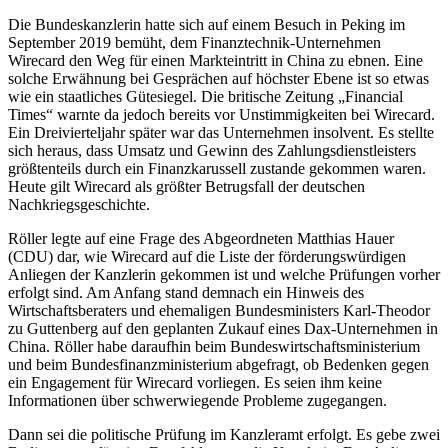
Die Bundeskanzlerin hatte sich auf einem Besuch in Peking im
September 2019 bemüht, dem Finanztechnik-Unternehmen
Wirecard den Weg für einen Markteintritt in China zu ebnen. Eine
solche Erwähnung bei Gesprächen auf höchster Ebene ist so etwas
wie ein staatliches Gütesiegel. Die britische Zeitung „Financial
Times“ warnte da jedoch bereits vor Unstimmigkeiten bei Wirecard.
Ein Dreivierteljahr später war das Unternehmen insolvent. Es stellte
sich heraus, dass Umsatz und Gewinn des Zahlungsdienstleisters
größtenteils durch ein Finanzkarussell zustande gekommen waren.
Heute gilt Wirecard als größter Betrugsfall der deutschen
Nachkriegsgeschichte.
Röller legte auf eine Frage des Abgeordneten Matthias Hauer
(CDU) dar, wie Wirecard auf die Liste der förderungswürdigen
Anliegen der Kanzlerin gekommen ist und welche Prüfungen vorher
erfolgt sind. Am Anfang stand demnach ein Hinweis des
Wirtschaftsberaters und ehemaligen Bundesministers Karl-Theodor
zu Guttenberg auf den geplanten Zukauf eines Dax-Unternehmen in
China. Röller habe daraufhin beim Bundeswirtschaftsministerium
und beim Bundesfinanzministerium abgefragt, ob Bedenken gegen
ein Engagement für Wirecard vorliegen. Es seien ihm keine
Informationen über schwerwiegende Probleme zugegangen.
Dann sei die politische Prüfung im Kanzleramt erfolgt. Es gebe zwei