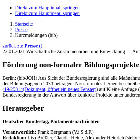
Direkt zum Hauptinhalt springen
Direkt zum Hauptmenü springen
Startseite
Presse
Kurzmeldungen (hib)
zurück zu:
Presse
()
22.01.2021
Wirtschaftliche Zusammenarbeit und Entwicklung — An
Förderung non-formaler Bildungsprojekte
Berlin: (hib/JOH) Aus Sicht der Bundesregierung sind alle Maßnah
der Bildungsagenda 2030 beitragen. Non-formales Lernen beschreibe da
(
19/25814
(Dokument, öffnet ein neues Fenster)
) auf Kleine Anfrage (
Bundesregierung in der Antwort über konkrete Projekte unter ander
Herausgeber
Deutscher Bundestag, Parlamentsnachrichten
Verantwortlich:
Frank Bergmann (V.i.S.d.P.)
Redaktion:
Lisa Brüßler, Claudia Heine, Alexander Heinrich (stellv.