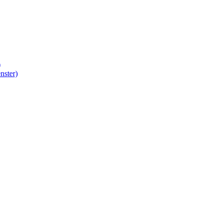
)
nster)