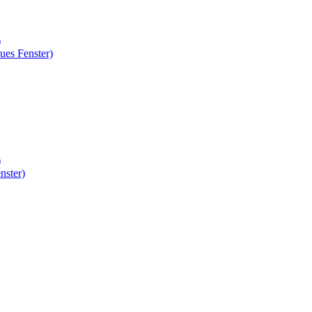
)
ues Fenster)
)
nster)