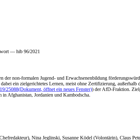
twort — hib 96/2021
men der non-formalen Jugend- und Erwachsenenbildung förderungswürd
bei ein zielgerichtetes Lernen, meist ohne Zertifizierung, außerhalb d
19/25088
(Dokument, öffnet ein neues Fenster)
) der AfD-Fraktion. Zie
em in Afghanistan, Jordanien und Kambodscha.
 Chefredakteur), Nina Jeglinski,
Susanne Ködel (Volontärin),
Claus Pet