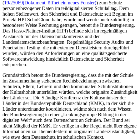
(
19/25069
(Dokument, öffnet ein neues Fenster)
) zum Schutz
personenbezogener Daten im teildigitalisierten Schulalltag. Dem
hohen Stellenwert, den Sicherheit und Datenschutz seit Beginn im
Projekt HPI SchulCloud habe, wurde und werde auch zukünftig in
besonderer Weise Rechnung getragen, betont die Bundesregierung.
Das Hasso-Plattner-Institut (HPI) befinde sich im regelmäßigen
Austausch mit der Datenschutzkonferenz und den
Landesdatenschutzbeauftragten. Regelmäßige Security Audits und
Penetration Testing, die mit externen Dienstleistern durchgeführt
würden, würden den Anforderungen an eine qualitätsgesicherte
Softwareentwicklung hinsichtlich Datenschutz und Sicherheit
entsprechen.
Grundsätzlich betont die Bundesregierung, dass die mit der Schule
im Zusammenhang stehenden Rechtsbeziehungen zwischen
Schülern, Eltern, Lehrern und den kommunalen Schulinstitutionen
der Kultushoheit unterfallen würden, welche originäre Zuständigkeit
der Länder sei. Die Ständige Konferenz der Kultusminister der
Länder in der Bundesrepublik Deutschland (KMK), in der sich die
Länder untereinander koordinieren, widme sich nach dem Wissen
der Bundesregierung in einer „Lenkungsgruppe Bildung in der
digitalen Welt“ auch dem Datenschutz an Schulen. Der Bund sei
nicht Mitglied der KMK. Er verfüge in aller Regel nicht über eigene
Informationen zu Themenfeldern in originärer Länderzuständigkeit,
wie etwa dem Datenschutz im schulischen Kontext.