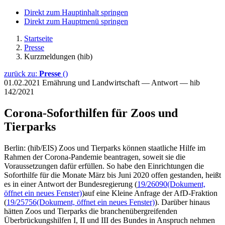
Direkt zum Hauptinhalt springen
Direkt zum Hauptmenü springen
Startseite
Presse
Kurzmeldungen (hib)
zurück zu:
Presse
()
01.02.2021
Ernährung und Landwirtschaft — Antwort — hib
142/2021
Corona-Soforthilfen für Zoos und
Tierparks
Berlin: (hib/EIS) Zoos und Tierparks können staatliche Hilfe im
Rahmen der Corona-Pandemie beantragen, soweit sie die
Voraussetzungen dafür erfüllen. So habe den Einrichtungen die
Soforthilfe für die Monate März bis Juni 2020 offen gestanden, heißt
es in einer Antwort der Bundesregierung (
19/26090
(Dokument,
öffnet ein neues Fenster)
)auf eine Kleine Anfrage der AfD-Fraktion
(
19/25756
(Dokument, öffnet ein neues Fenster)
). Darüber hinaus
hätten Zoos und Tierparks die branchenübergreifenden
Überbrückungshilfen I, II und III des Bundes in Anspruch nehmen