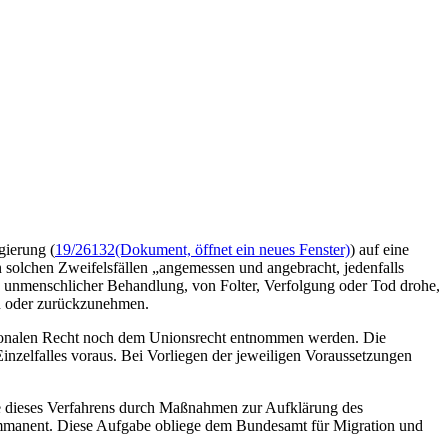
gierung (
19/26132
(Dokument, öffnet ein neues Fenster)
) auf eine
 in solchen Zweifelsfällen „angemessen und angebracht, jedenfalls
en, unmenschlicher Behandlung, von Folter, Verfolgung oder Tod drohe,
en oder zurückzunehmen.
ationalen Recht noch dem Unionsrecht entnommen werden. Die
nzelfalles voraus. Bei Vorliegen der jeweiligen Voraussetzungen
ife dieses Verfahrens durch Maßnahmen zur Aufklärung des
ht immanent. Diese Aufgabe obliege dem Bundesamt für Migration und