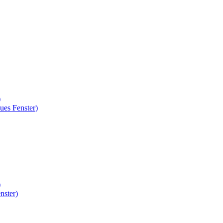
)
ues Fenster)
)
nster)