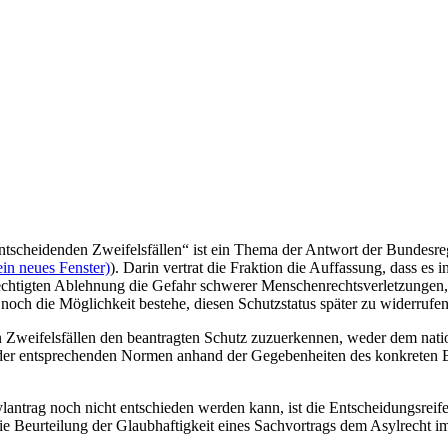
entscheidenden Zweifelsfällen“ ist ein Thema der Antwort der Bundesre
in neues Fenster)
). Darin vertrat die Fraktion die Auffassung, dass es
unberechtigten Ablehnung die Gefahr schwerer Menschenrechtsverletzung
och die Möglichkeit bestehe, diesen Schutzstatus später zu widerruf
, in Zweifelsfällen den beantragten Schutz zuzuerkennen, weder dem n
 der entsprechenden Normen anhand der Gegebenheiten des konkreten Ei
ylantrag noch nicht entschieden werden kann, ist die Entscheidungsre
ei die Beurteilung der Glaubhaftigkeit eines Sachvortrags dem Asylrec