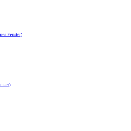
)
ues Fenster)
)
nster)