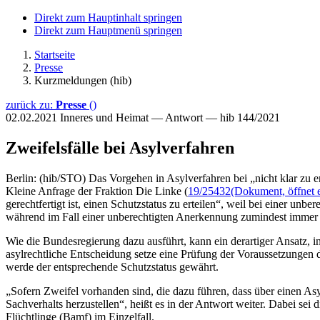
Direkt zum Hauptinhalt springen
Direkt zum Hauptmenü springen
Startseite
Presse
Kurzmeldungen (hib)
zurück zu:
Presse
()
02.02.2021
Inneres und Heimat — Antwort — hib 144/2021
Zweifelsfälle bei Asylverfahren
Berlin: (hib/STO) Das Vorgehen in Asylverfahren bei „nicht klar zu 
Kleine Anfrage der Fraktion Die Linke (
19/25432
(Dokument, öffnet e
gerechtfertigt ist, einen Schutzstatus zu erteilen“, weil bei einer 
während im Fall einer unberechtigten Anerkennung zumindest immer n
Wie die Bundesregierung dazu ausführt, kann ein derartiger Ansatz
asylrechtliche Entscheidung setze eine Prüfung der Voraussetzungen
werde der entsprechende Schutzstatus gewährt.
„Sofern Zweifel vorhanden sind, die dazu führen, dass über einen As
Sachverhalts herzustellen“, heißt es in der Antwort weiter. Dabei s
Flüchtlinge (Bamf) im Einzelfall.