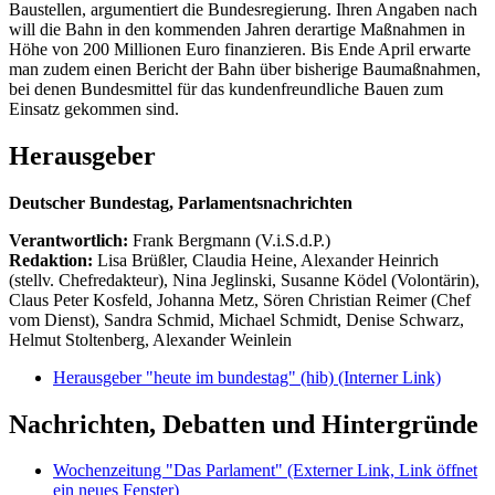
Baustellen, argumentiert die Bundesregierung. Ihren Angaben nach
will die Bahn in den kommenden Jahren derartige Maßnahmen in
Höhe von 200 Millionen Euro finanzieren. Bis Ende April erwarte
man zudem einen Bericht der Bahn über bisherige Baumaßnahmen,
bei denen Bundesmittel für das kundenfreundliche Bauen zum
Einsatz gekommen sind.
Herausgeber
Deutscher Bundestag, Parlamentsnachrichten
Verantwortlich:
Frank Bergmann (V.i.S.d.P.)
Redaktion:
Lisa Brüßler, Claudia Heine, Alexander Heinrich
(stellv. Chefredakteur), Nina Jeglinski,
Susanne Ködel (Volontärin),
Claus Peter Kosfeld, Johanna Metz, Sören Christian Reimer (Chef
vom Dienst), Sandra Schmid, Michael Schmidt, Denise Schwarz,
Helmut Stoltenberg, Alexander Weinlein
Herausgeber "heute im bundestag" (hib)
(Interner Link)
Nachrichten, Debatten und Hintergründe
Wochenzeitung "Das Parlament"
(Externer Link, Link öffnet
ein neues Fenster)