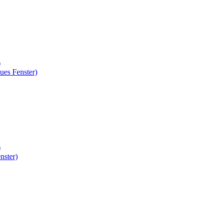
)
ues Fenster)
)
nster)