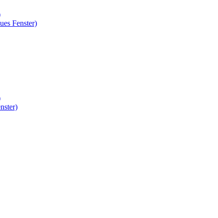
)
ues Fenster)
)
nster)