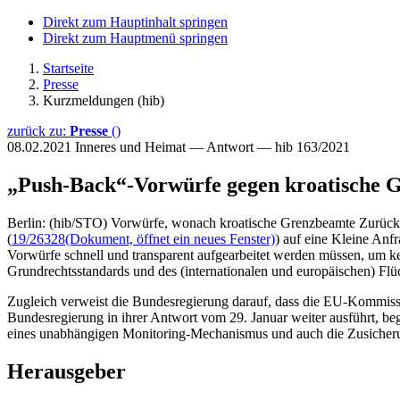
Direkt zum Hauptinhalt springen
Direkt zum Hauptmenü springen
Startseite
Presse
Kurzmeldungen (hib)
zurück zu:
Presse
()
08.02.2021
Inneres und Heimat — Antwort — hib 163/2021
„Push-Back“-Vorwürfe gegen kroatische 
Berlin: (hib/STO) Vorwürfe, wonach kroatische Grenzbeamte Zurücks
(
19/26328
(Dokument, öffnet ein neues Fenster)
) auf eine Kleine Anfr
Vorwürfe schnell und transparent aufgearbeitet werden müssen, um 
Grundrechtsstandards und des (internationalen und europäischen) Flü
Zugleich verweist die Bundesregierung darauf, dass die EU-Kommissi
Bundesregierung in ihrer Antwort vom 29. Januar weiter ausführt, b
eines unabhängigen Monitoring-Mechanismus und auch die Zusicherung 
Herausgeber