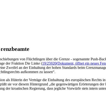
Grenzbeamte
chiebungen von Flüchtlingen über die Grenze - sogenannte Push-Back
age der Fraktion Die Linke (
19/25920
(Dokument, öffnet ein neues Fens
keine Zweifel an der Einhaltung der hohen Standards beim Grenzmana
chtlingsrechts aufkommen zu lassen“.
on als Hüterin der Verträge die Einhaltung des europäischen Rechts i
egrüßt sie vor diesem Hintergrund „die gegenwärtigen Erörterungen de
der kroatischen Regierung, dass jegliche Vorwürfe stets intern unters