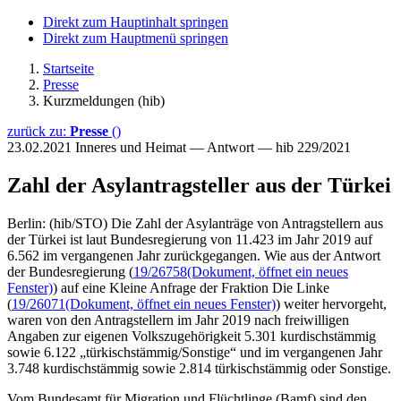
Direkt zum Hauptinhalt springen
Direkt zum Hauptmenü springen
Startseite
Presse
Kurzmeldungen (hib)
zurück zu:
Presse
()
23.02.2021
Inneres und Heimat — Antwort — hib 229/2021
Zahl der Asylantragsteller aus der Türkei
Berlin: (hib/STO) Die Zahl der Asylanträge von Antragstellern aus
der Türkei ist laut Bundesregierung von 11.423 im Jahr 2019 auf
6.562 im vergangenen Jahr zurückgegangen. Wie aus der Antwort
der Bundesregierung (
19/26758
(Dokument, öffnet ein neues
Fenster)
) auf eine Kleine Anfrage der Fraktion Die Linke
(
19/26071
(Dokument, öffnet ein neues Fenster)
) weiter hervorgeht,
waren von den Antragstellern im Jahr 2019 nach freiwilligen
Angaben zur eigenen Volkszugehörigkeit 5.301 kurdischstämmig
sowie 6.122 „türkischstämmig/Sonstige“ und im vergangenen Jahr
3.748 kurdischstämmig sowie 2.814 türkischstämmig oder Sonstige.
Vom Bundesamt für Migration und Flüchtlinge (Bamf) sind den