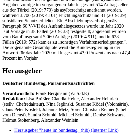
Angaben zufolge im vergangenen Jahr insgesamt 514 Antragsteller
aus der Türkei (2019: 770) als asylberechtigt anerkannt worden,
während 3.706 (2019: 4.101) Flüchtlingsschutz und 31 (2019: 39)
subsidiären Schutz erhielten. Ein Abschiebungsverbot gemäß
Paragraph 60 V/VII des Aufenthaltsgesetzes wurde im Jahr 2020
laut Vorlage in 38 Fällen (2019: 33) festgestellt; abgelehnt wurden
vom Bamf insgesamt 5.060 Anträge (2019: 4.911), und in 628
Fällen (2019: 572) kam es zu „sonstigen Verfahrenserledigungen“.
Die sogenannte Gesamtquote weist die Bundesregierung in der
Antwort für das Jahr 2020 mit insgesamt 43,0 Prozent aus nach 47,4
Prozent im Vorjahr.
Herausgeber
Deutscher Bundestag, Parlamentsnachrichten
Verantwortlich:
Frank Bergmann (V.i.S.d.P.)
Redaktion:
Lisa Brüßler, Claudia Heine, Alexander Heinrich
(stellv. Chefredakteur), Nina Jeglinski,
Susanne Ködel (Volontärin),
Claus Peter Kosfeld, Johanna Metz, Sören Christian Reimer (Chef
vom Dienst), Sandra Schmid, Michael Schmidt, Denise Schwarz,
Helmut Stoltenberg, Alexander Weinlein
Herausgeber "heute im bundestag" (hib)
(Interner Link)