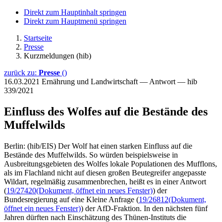
Direkt zum Hauptinhalt springen
Direkt zum Hauptmenü springen
Startseite
Presse
Kurzmeldungen (hib)
zurück zu:
Presse
()
16.03.2021
Ernährung und Landwirtschaft — Antwort — hib
339/2021
Einfluss des Wolfes auf die Bestände des
Muffelwilds
Berlin: (hib/EIS) Der Wolf hat einen starken Einfluss auf die
Bestände des Muffelwilds. So würden beispielsweise in
Ausbreitungsgebieten des Wolfes lokale Populationen des Mufflons,
als im Flachland nicht auf diesen großen Beutegreifer angepasste
Wildart, regelmäßig zusammenbrechen, heißt es in einer Antwort
(
19/27420
(Dokument, öffnet ein neues Fenster)
) der
Bundesregierung auf eine Kleine Anfrage (
19/26812
(Dokument,
öffnet ein neues Fenster)
) der AfD-Fraktion. In den nächsten fünf
Jahren dürften nach Einschätzung des Thünen-Instituts die