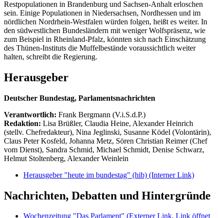
Restpopulationen in Brandenburg und Sachsen-Anhalt erloschen
sein. Einige Populationen in Niedersachsen, Nordhessen und im
nördlichen Nordrhein-Westfalen würden folgen, heißt es weiter. In
den südwestlichen Bundesländern mit weniger Wolfspräsenz, wie
zum Beispiel in Rheinland-Pfalz, könnten sich nach Einschätzung
des Thünen-Instituts die Muffelbestände voraussichtlich weiter
halten, schreibt die Regierung.
Herausgeber
Deutscher Bundestag, Parlamentsnachrichten
Verantwortlich:
Frank Bergmann (V.i.S.d.P.)
Redaktion:
Lisa Brüßler, Claudia Heine, Alexander Heinrich
(stellv. Chefredakteur), Nina Jeglinski,
Susanne Ködel (Volontärin),
Claus Peter Kosfeld, Johanna Metz, Sören Christian Reimer (Chef
vom Dienst), Sandra Schmid, Michael Schmidt, Denise Schwarz,
Helmut Stoltenberg, Alexander Weinlein
Herausgeber "heute im bundestag" (hib)
(Interner Link)
Nachrichten, Debatten und Hintergründe
Wochenzeitung "Das Parlament"
(Externer Link, Link öffnet