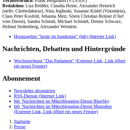
Verantwortlich:
Frank Bergmann (V.i.S.d.P.)
Redaktion:
Lisa Brüßler, Claudia Heine, Alexander Heinrich
(stellv. Chefredakteur), Nina Jeglinski,
Susanne Ködel (Volontärin),
Claus Peter Kosfeld, Johanna Metz, Sören Christian Reimer (Chef
vom Dienst), Sandra Schmid, Michael Schmidt, Denise Schwarz,
Helmut Stoltenberg, Alexander Weinlein
Herausgeber "heute im bundestag" (hib)
(Interner Link)
Nachrichten, Debatten und Hintergründe
Wochenzeitung "Das Parlament"
(Externer Link, Link öffnet
ein neues Fenster)
Abonnement
Newsletter abonnieren
RSS-Dienste
(Interner Link)
hib_Nachrichten im Mikroblogging-Dienst BlueSky
hib_Nachrichten im Mikroblogging-Dienst Mastodon
(Externer Link, Link öffnet ein neues Fenster)
Startseite
Presse