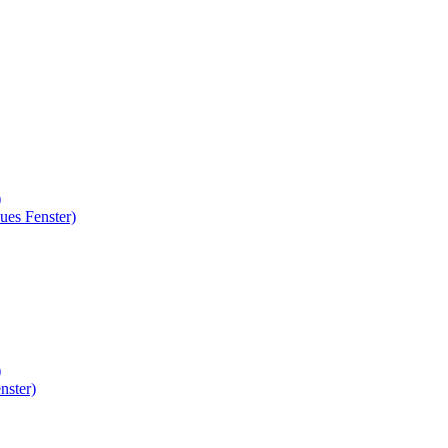
)
ues Fenster)
)
nster)