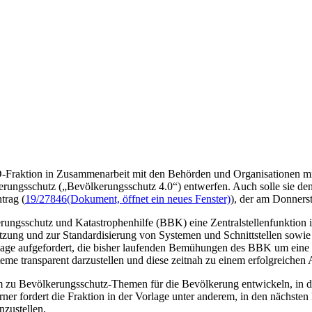
D-Fraktion in Zusammenarbeit mit den Behörden und Organisationen mi
kerungsschutz („Bevölkerungsschutz 4.0“) entwerfen. Auch solle sie den
trag (
19/27846
(Dokument, öffnet ein neues Fenster)
), der am Donners
ngsschutz und Katastrophenhilfe (BBK) eine Zentralstellenfunktion i
tzung und zur Standardisierung von Systemen und Schnittstellen sow
age aufgefordert, die bisher laufenden Bemühungen des BBK um eine S
me transparent darzustellen und diese zeitnah zu einem erfolgreichen 
rm zu Bevölkerungsschutz-Themen für die Bevölkerung entwickeln, in de
 fordert die Fraktion in der Vorlage unter anderem, in den nächsten 
zustellen,