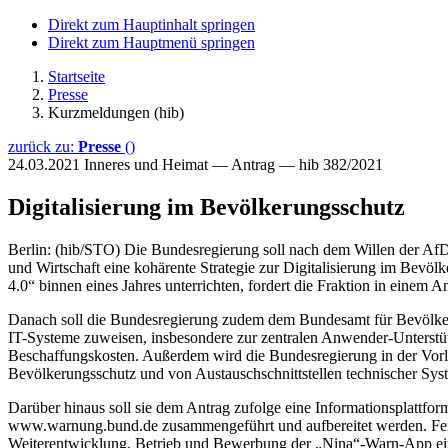
Direkt zum Hauptinhalt springen
Direkt zum Hauptmenü springen
Startseite
Presse
Kurzmeldungen (hib)
zurück zu:
Presse
()
24.03.2021
Inneres und Heimat — Antrag — hib 382/2021
Digitalisierung im Bevölkerungsschutz
Berlin: (hib/STO) Die Bundesregierung soll nach dem Willen der Af
und Wirtschaft eine kohärente Strategie zur Digitalisierung im Bevöl
4.0“ binnen eines Jahres unterrichten, fordert die Fraktion in einem An
Danach soll die Bundesregierung zudem dem Bundesamt für Bevölkeru
IT-Systeme zuweisen, insbesondere zur zentralen Anwender-Unterstü
Beschaffungskosten. Außerdem wird die Bundesregierung in der Vorl
Bevölkerungsschutz und von Austauschschnittstellen technischer Syste
Darüber hinaus soll sie dem Antrag zufolge eine Informationsplattfo
www.warnung.bund.de zusammengeführt und aufbereitet werden. Ferner
Weiterentwicklung, Betrieb und Bewerbung der „Nina“-Warn-App ein