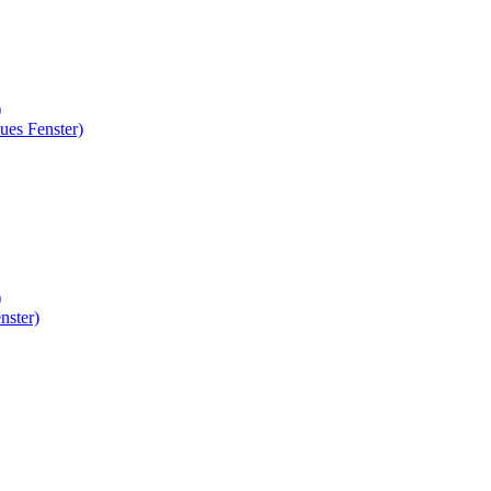
)
ues Fenster)
)
nster)