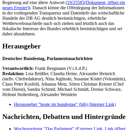
Regierung auf eine ältere Antwort (
19/25585
(Dokument, öffnet ein
neues Fenster)
). Danach könne die Offenlegung der Informationen
in der vorliegenden Transparenz und Datentiefe das wirtschaftliche
Handeln der DB AG deutlich beeinträchtigen, erhebliche
Wettbewerbsnachteile nach sich ziehen und letztlich auch das
fiskalische Interesse des Bundes erheblich beeinträchtigen und sei
daher abzulehnen.
Herausgeber
Deutscher Bundestag, Parlamentsnachrichten
Verantwortlich:
Frank Bergmann (V.i.S.d.P.)
Redaktion:
Lisa Brüßler, Claudia Heine, Alexander Heinrich
(stellv. Chefredakteur), Nina Jeglinski,
Susanne Ködel (Volontärin),
Claus Peter Kosfeld, Johanna Metz, Sören Christian Reimer (Chef
vom Dienst), Sandra Schmid, Michael Schmidt, Denise Schwarz,
Helmut Stoltenberg, Alexander Weinlein
Herausgeber "heute im bundestag" (hib)
(Interner Link)
Nachrichten, Debatten und Hintergründe
Wochenzeitung "Das Parlament"
(Externer Link, Link öffnet