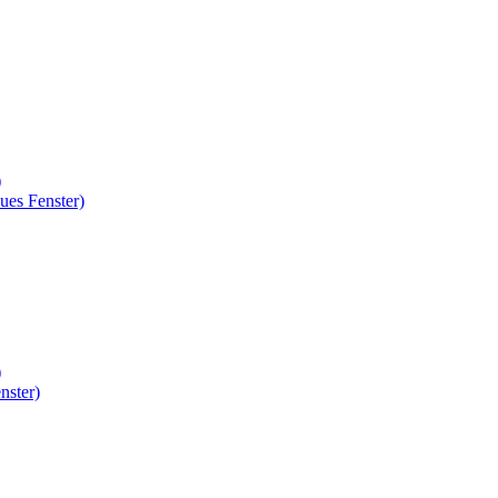
)
ues Fenster)
)
nster)