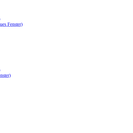
)
ues Fenster)
)
nster)