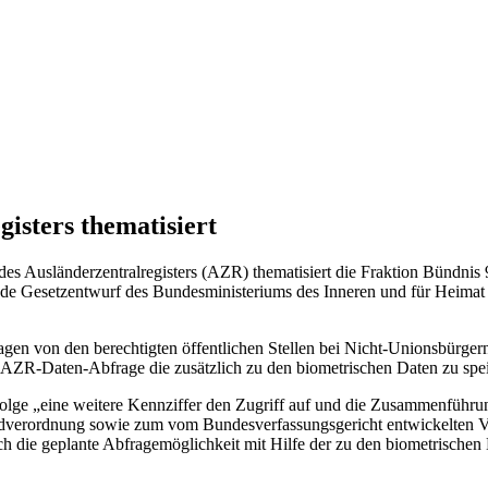
isters thematisiert
es Ausländerzentralregisters (AZR) thematisiert die Fraktion Bündnis 
chende Gesetzentwurf des Bundesministeriums des Inneren und für Heima
agen von den berechtigten öffentlichen Stellen bei Nicht-Unionsbürgern
e AZR-Daten-Abfrage die zusätzlich zu den biometrischen Daten zu s
folge „eine weitere Kennziffer den Zugriff auf und die Zusammenführun
dverordnung sowie zum vom Bundesverfassungsgericht entwickelten V
h die geplante Abfragemöglichkeit mit Hilfe der zu den biometrische