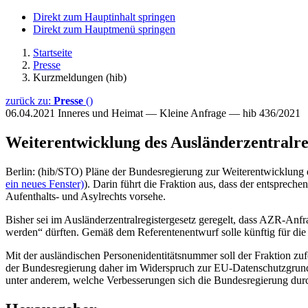
Direkt zum Hauptinhalt springen
Direkt zum Hauptmenü springen
Startseite
Presse
Kurzmeldungen (hib)
zurück zu:
Presse
()
06.04.2021
Inneres und Heimat — Kleine Anfrage — hib 436/2021
Weiterentwicklung des Ausländerzentralreg
Berlin: (hib/STO) Pläne der Bundesregierung zur Weiterentwicklung d
ein neues Fenster)
). Darin führt die Fraktion aus, dass der entspre
Aufenthalts- und Asylrechts vorsehe.
Bisher sei im Ausländerzentralregistergesetz geregelt, dass AZR-Anfr
werden“ dürften. Gemäß dem Referentenentwurf solle künftig für di
Mit der ausländischen Personenidentitätsnummer soll der Fraktion zu
der Bundesregierung daher im Widerspruch zur EU-Datenschutzgrun
unter anderem, welche Verbesserungen sich die Bundesregierung durc