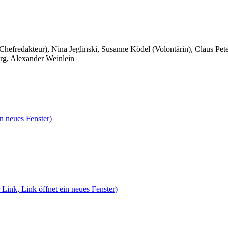
 Chefredakteur), Nina Jeglinski,
Susanne Ködel (Volontärin),
Claus Pet
rg, Alexander Weinlein
n neues Fenster)
 Link, Link öffnet ein neues Fenster)