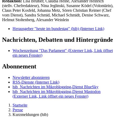
Redaktion:
Lisa Brüßler, Claudia Heine, Alexander Heinrich
(stellv. Chefredakteur), Nina Jeglinski,
Susanne Ködel (Volontärin),
Claus Peter Kosfeld, Johanna Metz, Sören Christian Reimer (Chef
vom Dienst), Sandra Schmid, Michael Schmidt, Denise Schwarz,
Helmut Stoltenberg, Alexander Weinlein
Herausgeber "heute im bundestag" (hib)
(Interner Link)
Nachrichten, Debatten und Hintergründe
Wochenzeitung "Das Parlament"
(Externer Link, Link öffnet
ein neues Fenster)
Abonnement
Newsletter abonnieren
RSS-Dienste
(Interner Link)
hib_Nachrichten im Mikroblogging-Dienst BlueSky
hib_Nachrichten im Mikroblogging-Dienst Mastodon
(Externer Link, Link öffnet ein neues Fenster)
Startseite
Presse
Kurzmeldungen (hib)