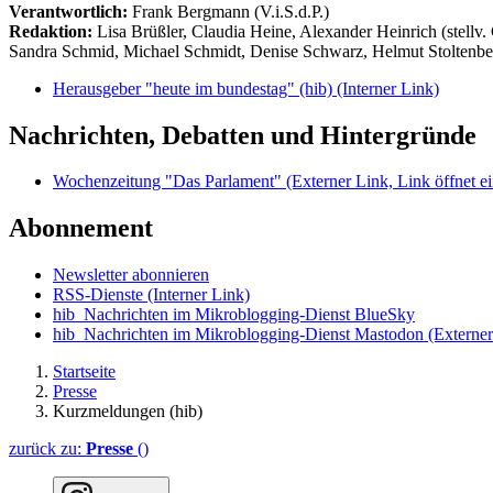
Verantwortlich:
Frank Bergmann (V.i.S.d.P.)
Redaktion:
Lisa Brüßler, Claudia Heine, Alexander Heinrich (stellv.
Sandra Schmid, Michael Schmidt, Denise Schwarz, Helmut Stoltenbe
Herausgeber "heute im bundestag" (hib)
(Interner Link)
Nachrichten, Debatten und Hintergründe
Wochenzeitung "Das Parlament"
(Externer Link, Link öffnet ei
Abonnement
Newsletter abonnieren
RSS-Dienste
(Interner Link)
hib_Nachrichten im Mikroblogging-Dienst BlueSky
hib_Nachrichten im Mikroblogging-Dienst Mastodon
(Externer
Startseite
Presse
Kurzmeldungen (hib)
zurück zu:
Presse
()