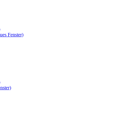
)
ues Fenster)
)
nster)