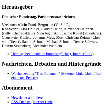
Herausgeber
Deutscher Bundestag, Parlamentsnachrichten
Verantwortlich:
Frank Bergmann (V.i.S.d.P.)
Redaktion:
Lisa Brüßler, Claudia Heine, Alexander Heinrich
(stellv. Chefredakteur), Nina Jeglinski,
Susanne Ködel (Volontärin),
Claus Peter Kosfeld, Johanna Metz, Sören Christian Reimer (Chef
vom Dienst), Sandra Schmid, Michael Schmidt, Denise Schwarz,
Helmut Stoltenberg, Alexander Weinlein
Herausgeber "heute im bundestag" (hib)
(Interner Link)
Nachrichten, Debatten und Hintergründe
Wochenzeitung "Das Parlament"
(Externer Link, Link öffnet
ein neues Fenster)
Abonnement
Newsletter abonnieren
RSS-Dienste
(Interner Link)