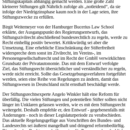
Stiftungskapitals abhängig gemacht werden. Eine große Zahl
kleinerer Stiftungen gilt Nährlich zufolge als „notleidend“, da sie
infolge der Niedrigzinsphase kaum noch in der Lage seien, ihre
Stiftungszwecke zu erfüllen.
Birgit Weitemeyer von der Hamburger Bucerius Law School
erklärte, der Ausgangspunkt des Regierungsentwurfs, das
Stiftungszivilrecht abschließend bundesrechtlich zu regeln, werde zu
Recht einhellig positiv bewertet. Kritikwürdig sei aber die
Umsetzung. Eine erhebliche Einschränkung der Stifterfreiheit
widerspreche dem sonst im Zivilrecht, im Vereins-, im
Personengesellschaftsrecht und im Recht der GmbH verwirklichten
Grundsatz der Privatautonomie. Das mit dem Entwurf verfolgte
Ziel, das Stiftungsrecht übersichtlicher und verständlicher zu regeln,
werde nicht erreicht. Sollte das Gesetzgebungsverfahren fortgeführt
werden, seien eine Reihe von Regelungen zu ändern, damit das
Stiftungswesen in Deutschland nicht ernsthaft beschädigt werde.
Der Stiftungsrechtsexperte Angelo Winkler hält eine Reform für
überfällig. Die vielen Stiftungen und potentiellen Stifter sollten nicht
länger im Unklaren gelassen werden, wie es mit dem Stiftungsrecht
weitergeht. Deshalb empfehle er, den Entwurf - gegebenenfalls mit
Änderungen - noch in dieser Legislaturperiode zu verabschieden.
Das aktuelle Regelungsgefüge aus Vorschriften des Bundes- und
Landesrechts sei äußerst mangelhaft und dringend reformbedürftig.