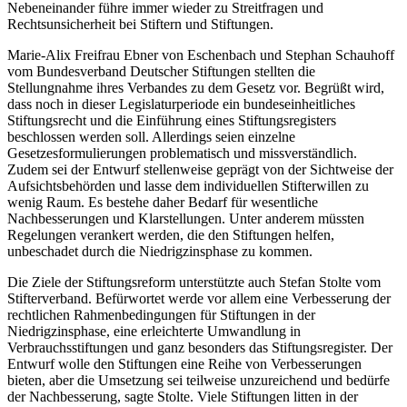
Nebeneinander führe immer wieder zu Streitfragen und
Rechtsunsicherheit bei Stiftern und Stiftungen.
Marie-Alix Freifrau Ebner von Eschenbach und Stephan Schauhoff
vom Bundesverband Deutscher Stiftungen stellten die
Stellungnahme ihres Verbandes zu dem Gesetz vor. Begrüßt wird,
dass noch in dieser Legislaturperiode ein bundeseinheitliches
Stiftungsrecht und die Einführung eines Stiftungsregisters
beschlossen werden soll. Allerdings seien einzelne
Gesetzesformulierungen problematisch und missverständlich.
Zudem sei der Entwurf stellenweise geprägt von der Sichtweise der
Aufsichtsbehörden und lasse dem individuellen Stifterwillen zu
wenig Raum. Es bestehe daher Bedarf für wesentliche
Nachbesserungen und Klarstellungen. Unter anderem müssten
Regelungen verankert werden, die den Stiftungen helfen,
unbeschadet durch die Niedrigzinsphase zu kommen.
Die Ziele der Stiftungsreform unterstützte auch Stefan Stolte vom
Stifterverband. Befürwortet werde vor allem eine Verbesserung der
rechtlichen Rahmenbedingungen für Stiftungen in der
Niedrigzinsphase, eine erleichterte Umwandlung in
Verbrauchsstiftungen und ganz besonders das Stiftungsregister. Der
Entwurf wolle den Stiftungen eine Reihe von Verbesserungen
bieten, aber die Umsetzung sei teilweise unzureichend und bedürfe
der Nachbesserung, sagte Stolte. Viele Stiftungen litten in der