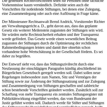
Die geltenden Rechtsvorschriften seien für Personen ohne fachliche
Vorkenntnisse kaum verständlich. Defizitär seien auch die
Vorschriften für notleidende Stiftungen, bei denen eine Zulegung,
eine Zusammenlegung oder auch eine Auflösung in Frage käme.
Der Münsteraner Rechtsanwalt Bernd Andrick, Vorsitzender Richter
am Verwaltungsgericht a. D., geht davon aus, dass das geplante
Gesetz ein weiterer Meilenstein zugunsten der Stiftungen sein wird.
Sie würden mehr Rechtssicherheit erhalten und ihre Transparenz
werde gefördert. Das Gesetz werde einen wesentlichen Beitrag
zugunsten der Stiftungen durch die Optimierung der rechtlichen
Rahmenbedingungen leisten und damit ihre ohnehin schon
vorhandene hohe Wertschätzung in der Gesellschaft fördern. Es sei
daher zu begrüßen.
Der Entwurf sieht vor, dass das Stiftungszivilrecht durch eine
Neufassung der einschlägigen Paragrafen künftig abschließend im
Bürgerlichen Gesetzbuch geregelt werden soll. Dabei sollen neue
Regelungen insbesondere zum Namen, Sitz und Vermögen der
Stiftung sowie zur Änderung der Stiftungssatzung und zur Zulegung
und Zusammenlegung von Stiftungen geschaffen und zahlreiche
schon bestehende Vorschriften geändert werden. Zusätzlich soll zur
Schaffung von mehr Transparenz ein zentrales Stiftungsregister mit
Publizitätswirkung eingeführt werden, das vom Bundesamt der
Justiz geführt werden soll. Dadurch werde für Stifter und Stiftungen