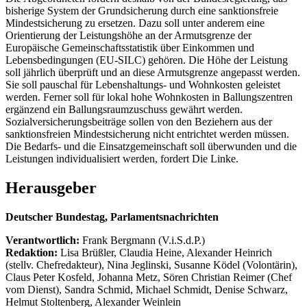
bisherige System der Grundsicherung durch eine sanktionsfreie
Mindestsicherung zu ersetzen. Dazu soll unter anderem eine
Orientierung der Leistungshöhe an der Armutsgrenze der
Europäische Gemeinschaftsstatistik über Einkommen und
Lebensbedingungen (EU-SILC) gehören. Die Höhe der Leistung
soll jährlich überprüft und an diese Armutsgrenze angepasst werden.
Sie soll pauschal für Lebenshaltungs- und Wohnkosten geleistet
werden. Ferner soll für lokal hohe Wohnkosten in Ballungszentren
ergänzend ein Ballungsraumzuschuss gewährt werden.
Sozialversicherungsbeiträge sollen von den Beziehern aus der
sanktionsfreien Mindestsicherung nicht entrichtet werden müssen.
Die Bedarfs- und die Einsatzgemeinschaft soll überwunden und die
Leistungen individualisiert werden, fordert Die Linke.
Herausgeber
Deutscher Bundestag, Parlamentsnachrichten
Verantwortlich:
Frank Bergmann (V.i.S.d.P.)
Redaktion:
Lisa Brüßler, Claudia Heine, Alexander Heinrich
(stellv. Chefredakteur), Nina Jeglinski,
Susanne Ködel (Volontärin),
Claus Peter Kosfeld, Johanna Metz, Sören Christian Reimer (Chef
vom Dienst), Sandra Schmid, Michael Schmidt, Denise Schwarz,
Helmut Stoltenberg, Alexander Weinlein