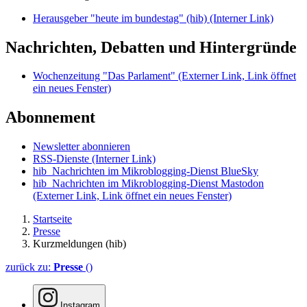
Herausgeber "heute im bundestag" (hib)
(Interner Link)
Nachrichten, Debatten und Hintergründe
Wochenzeitung "Das Parlament"
(Externer Link, Link öffnet
ein neues Fenster)
Abonnement
Newsletter abonnieren
RSS-Dienste
(Interner Link)
hib_Nachrichten im Mikroblogging-Dienst BlueSky
hib_Nachrichten im Mikroblogging-Dienst Mastodon
(Externer Link, Link öffnet ein neues Fenster)
Startseite
Presse
Kurzmeldungen (hib)
zurück zu:
Presse
()
Instagram