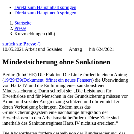
Direkt zum Hauptinhalt springen
Direkt zum Hauptmenü springen
Startseite
Presse
Kurzmeldungen (hib)
zurück zu:
Presse
()
10.05.2021
Arbeit und Soziales — Antrag — hib 624/2021
Mindestsicherung ohne Sanktionen
Berlin: (hib/CHE) Die Fraktion Die Linke fordert in einem Antrag
(
19/29439
(Dokument, öffnet ein neues Fenster)
) die Überwindung
von Hartz IV und die Einführung einer sanktionsfreien
Mindestsicherung. Darin schreibt sie: „Die Leistungen für
Erwerbslose und für Menschen in der Grundsicherung müssen vor
Armut und sozialer Ausgrenzung schützen und dürfen nicht zu
deren Verfestigung beitragen. Zudem muss das
Grundsicherungssystem eine nachhaltige Integration der
Erwerbslosen in den Arbeitsmarkt befördern. Diese Ziele sind
innerhalb des Sanktionsregimes Hartz IV nicht zu erreichen.“
Die Abgeordneten fordern deshalb von der Bundesregierung, das