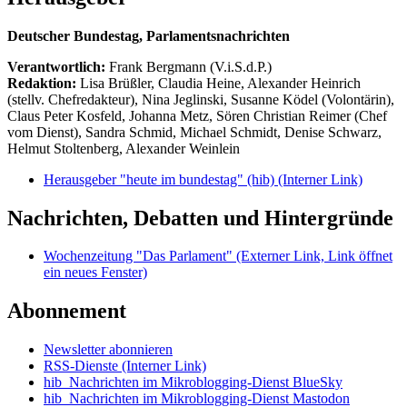
Deutscher Bundestag, Parlamentsnachrichten
Verantwortlich:
Frank Bergmann (V.i.S.d.P.)
Redaktion:
Lisa Brüßler, Claudia Heine, Alexander Heinrich
(stellv. Chefredakteur), Nina Jeglinski,
Susanne Ködel (Volontärin),
Claus Peter Kosfeld, Johanna Metz, Sören Christian Reimer (Chef
vom Dienst), Sandra Schmid, Michael Schmidt, Denise Schwarz,
Helmut Stoltenberg, Alexander Weinlein
Herausgeber "heute im bundestag" (hib)
(Interner Link)
Nachrichten, Debatten und Hintergründe
Wochenzeitung "Das Parlament"
(Externer Link, Link öffnet
ein neues Fenster)
Abonnement
Newsletter abonnieren
RSS-Dienste
(Interner Link)
hib_Nachrichten im Mikroblogging-Dienst BlueSky
hib_Nachrichten im Mikroblogging-Dienst Mastodon