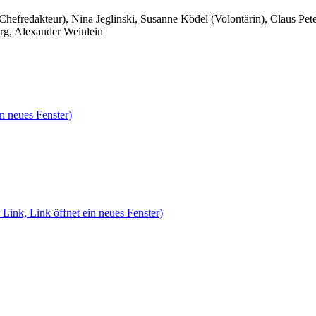
 Chefredakteur), Nina Jeglinski,
Susanne Ködel (Volontärin),
Claus Pet
rg, Alexander Weinlein
n neues Fenster)
 Link, Link öffnet ein neues Fenster)