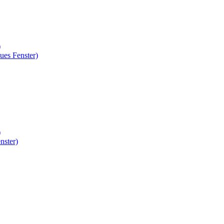
)
ues Fenster)
)
nster)