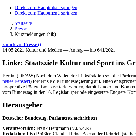
Direkt zum Hauptinhalt springen
Direkt zum Hauptmenü springen
Startseite
Presse
Kurzmeldungen (hib)
zurück zu:
Presse
()
14.05.2021
Kultur und Medien — Antrag — hib 641/2021
Linke: Staatsziele Kultur und Sport ins G
Berlin: (hib/AW) Nach dem Willen der Linksfraktion soll die Förderun
neues Fenster)
) fordert sie die Bundesregierung auf, einen entspre
kooperative Föderalismus gestärkt werden, damit Länder und Kommun
vom Bundestag in der 16. Legislaturperiode eingesetzte Enquete-Kom
Herausgeber
Deutscher Bundestag, Parlamentsnachrichten
Verantwortlich:
Frank Bergmann (V.i.S.d.P.)
Redaktion:
Lisa Brüßler, Claudia Heine, Alexander Heinrich (stellv.