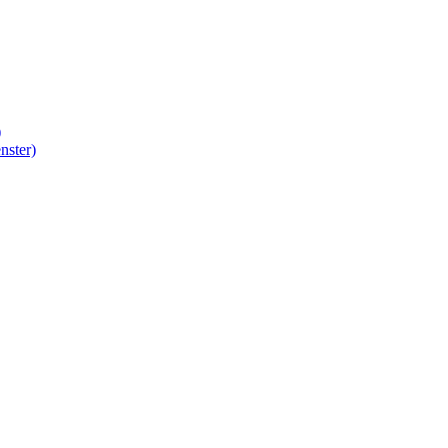
)
nster)