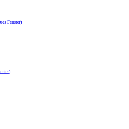
)
ues Fenster)
)
nster)