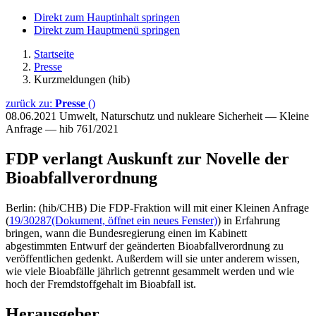
Direkt zum Hauptinhalt springen
Direkt zum Hauptmenü springen
Startseite
Presse
Kurzmeldungen (hib)
zurück zu:
Presse
()
08.06.2021
Umwelt, Naturschutz und nukleare Sicherheit — Kleine
Anfrage — hib 761/2021
FDP verlangt Auskunft zur Novelle der
Bioabfallverordnung
Berlin: (hib/CHB) Die FDP-Fraktion will mit einer Kleinen Anfrage
(
19/30287
(Dokument, öffnet ein neues Fenster)
) in Erfahrung
bringen, wann die Bundesregierung einen im Kabinett
abgestimmten Entwurf der geänderten Bioabfallverordnung zu
veröffentlichen gedenkt. Außerdem will sie unter anderem wissen,
wie viele Bioabfälle jährlich getrennt gesammelt werden und wie
hoch der Fremdstoffgehalt im Bioabfall ist.
Herausgeber