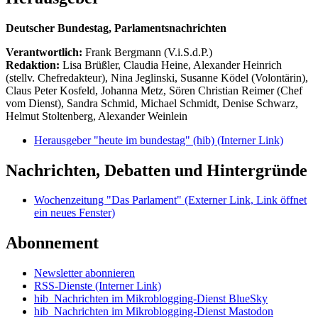
Deutscher Bundestag, Parlamentsnachrichten
Verantwortlich:
Frank Bergmann (V.i.S.d.P.)
Redaktion:
Lisa Brüßler, Claudia Heine, Alexander Heinrich
(stellv. Chefredakteur), Nina Jeglinski,
Susanne Ködel (Volontärin),
Claus Peter Kosfeld, Johanna Metz, Sören Christian Reimer (Chef
vom Dienst), Sandra Schmid, Michael Schmidt, Denise Schwarz,
Helmut Stoltenberg, Alexander Weinlein
Herausgeber "heute im bundestag" (hib)
(Interner Link)
Nachrichten, Debatten und Hintergründe
Wochenzeitung "Das Parlament"
(Externer Link, Link öffnet
ein neues Fenster)
Abonnement
Newsletter abonnieren
RSS-Dienste
(Interner Link)
hib_Nachrichten im Mikroblogging-Dienst BlueSky
hib_Nachrichten im Mikroblogging-Dienst Mastodon