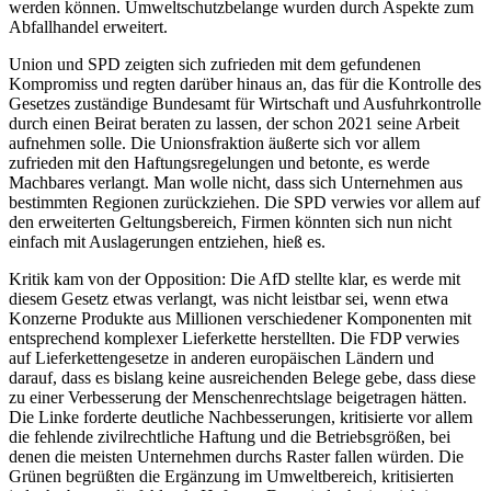
werden können. Umweltschutzbelange wurden durch Aspekte zum
Abfallhandel erweitert.
Union und SPD zeigten sich zufrieden mit dem gefundenen
Kompromiss und regten darüber hinaus an, das für die Kontrolle des
Gesetzes zuständige Bundesamt für Wirtschaft und Ausfuhrkontrolle
durch einen Beirat beraten zu lassen, der schon 2021 seine Arbeit
aufnehmen solle. Die Unionsfraktion äußerte sich vor allem
zufrieden mit den Haftungsregelungen und betonte, es werde
Machbares verlangt. Man wolle nicht, dass sich Unternehmen aus
bestimmten Regionen zurückziehen. Die SPD verwies vor allem auf
den erweiterten Geltungsbereich, Firmen könnten sich nun nicht
einfach mit Auslagerungen entziehen, hieß es.
Kritik kam von der Opposition: Die AfD stellte klar, es werde mit
diesem Gesetz etwas verlangt, was nicht leistbar sei, wenn etwa
Konzerne Produkte aus Millionen verschiedener Komponenten mit
entsprechend komplexer Lieferkette herstellten. Die FDP verwies
auf Lieferkettengesetze in anderen europäischen Ländern und
darauf, dass es bislang keine ausreichenden Belege gebe, dass diese
zu einer Verbesserung der Menschenrechtslage beigetragen hätten.
Die Linke forderte deutliche Nachbesserungen, kritisierte vor allem
die fehlende zivilrechtliche Haftung und die Betriebsgrößen, bei
denen die meisten Unternehmen durchs Raster fallen würden. Die
Grünen begrüßten die Ergänzung im Umweltbereich, kritisierten