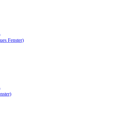
)
ues Fenster)
)
nster)