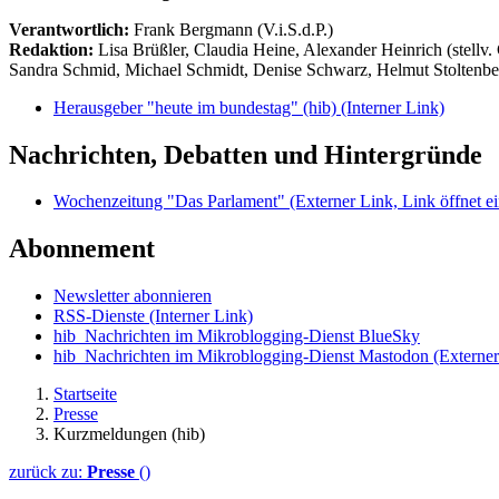
Verantwortlich:
Frank Bergmann (V.i.S.d.P.)
Redaktion:
Lisa Brüßler, Claudia Heine, Alexander Heinrich (stellv.
Sandra Schmid, Michael Schmidt, Denise Schwarz, Helmut Stoltenbe
Herausgeber "heute im bundestag" (hib)
(Interner Link)
Nachrichten, Debatten und Hintergründe
Wochenzeitung "Das Parlament"
(Externer Link, Link öffnet ei
Abonnement
Newsletter abonnieren
RSS-Dienste
(Interner Link)
hib_Nachrichten im Mikroblogging-Dienst BlueSky
hib_Nachrichten im Mikroblogging-Dienst Mastodon
(Externer
Startseite
Presse
Kurzmeldungen (hib)
zurück zu:
Presse
()