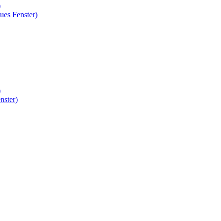
)
ues Fenster)
)
nster)