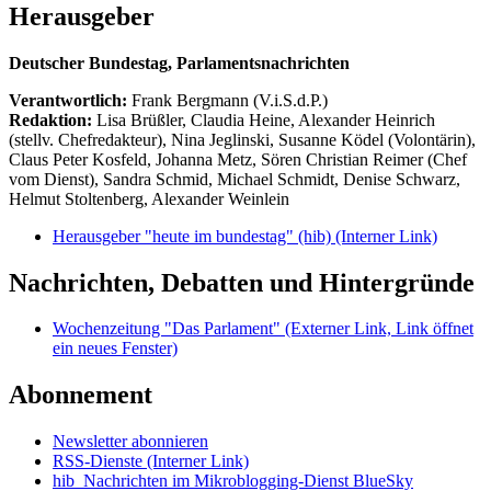
Herausgeber
Deutscher Bundestag, Parlamentsnachrichten
Verantwortlich:
Frank Bergmann (V.i.S.d.P.)
Redaktion:
Lisa Brüßler, Claudia Heine, Alexander Heinrich
(stellv. Chefredakteur), Nina Jeglinski,
Susanne Ködel (Volontärin),
Claus Peter Kosfeld, Johanna Metz, Sören Christian Reimer (Chef
vom Dienst), Sandra Schmid, Michael Schmidt, Denise Schwarz,
Helmut Stoltenberg, Alexander Weinlein
Herausgeber "heute im bundestag" (hib)
(Interner Link)
Nachrichten, Debatten und Hintergründe
Wochenzeitung "Das Parlament"
(Externer Link, Link öffnet
ein neues Fenster)
Abonnement
Newsletter abonnieren
RSS-Dienste
(Interner Link)
hib_Nachrichten im Mikroblogging-Dienst BlueSky