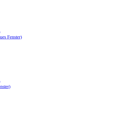
)
ues Fenster)
)
nster)