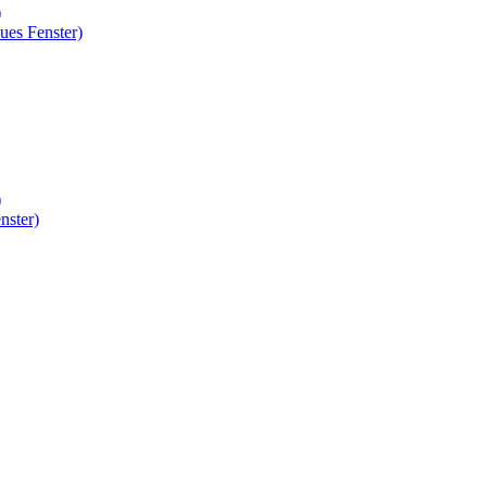
)
ues Fenster)
)
nster)