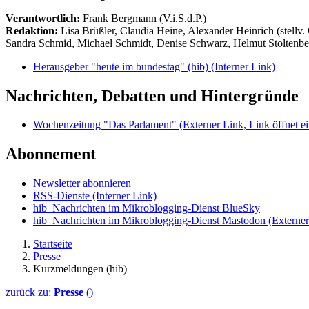
Verantwortlich:
Frank Bergmann (V.i.S.d.P.)
Redaktion:
Lisa Brüßler, Claudia Heine, Alexander Heinrich (stellv.
Sandra Schmid, Michael Schmidt, Denise Schwarz, Helmut Stoltenbe
Herausgeber "heute im bundestag" (hib)
(Interner Link)
Nachrichten, Debatten und Hintergründe
Wochenzeitung "Das Parlament"
(Externer Link, Link öffnet ei
Abonnement
Newsletter abonnieren
RSS-Dienste
(Interner Link)
hib_Nachrichten im Mikroblogging-Dienst BlueSky
hib_Nachrichten im Mikroblogging-Dienst Mastodon
(Externer
Startseite
Presse
Kurzmeldungen (hib)
zurück zu:
Presse
()