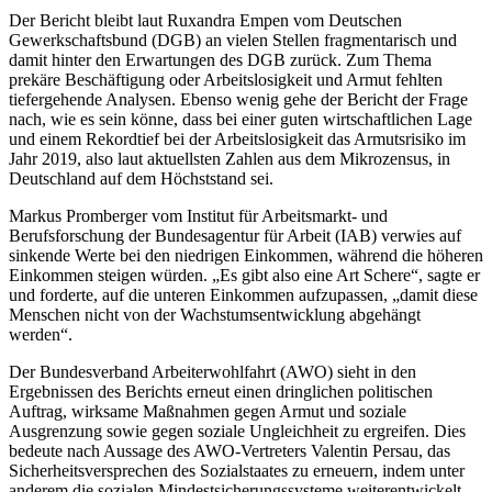
Der Bericht bleibt laut Ruxandra Empen vom Deutschen
Gewerkschaftsbund (DGB) an vielen Stellen fragmentarisch und
damit hinter den Erwartungen des DGB zurück. Zum Thema
prekäre Beschäftigung oder Arbeitslosigkeit und Armut fehlten
tiefergehende Analysen. Ebenso wenig gehe der Bericht der Frage
nach, wie es sein könne, dass bei einer guten wirtschaftlichen Lage
und einem Rekordtief bei der Arbeitslosigkeit das Armutsrisiko im
Jahr 2019, also laut aktuellsten Zahlen aus dem Mikrozensus, in
Deutschland auf dem Höchststand sei.
Markus Promberger vom Institut für Arbeitsmarkt- und
Berufsforschung der Bundesagentur für Arbeit (IAB) verwies auf
sinkende Werte bei den niedrigen Einkommen, während die höheren
Einkommen steigen würden. „Es gibt also eine Art Schere“, sagte er
und forderte, auf die unteren Einkommen aufzupassen, „damit diese
Menschen nicht von der Wachstumsentwicklung abgehängt
werden“.
Der Bundesverband Arbeiterwohlfahrt (AWO) sieht in den
Ergebnissen des Berichts erneut einen dringlichen politischen
Auftrag, wirksame Maßnahmen gegen Armut und soziale
Ausgrenzung sowie gegen soziale Ungleichheit zu ergreifen. Dies
bedeute nach Aussage des AWO-Vertreters Valentin Persau, das
Sicherheitsversprechen des Sozialstaates zu erneuern, indem unter
anderem die sozialen Mindestsicherungssysteme weiterentwickelt