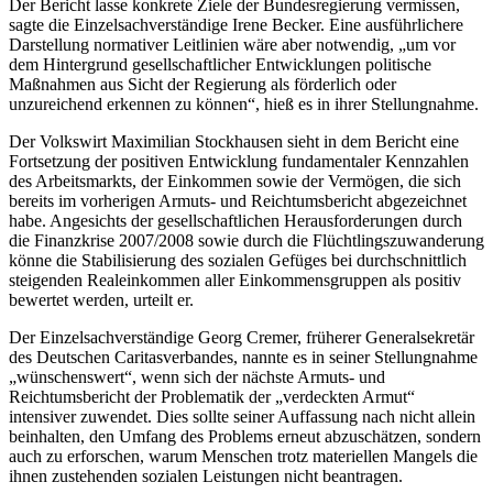
Der Bericht lasse konkrete Ziele der Bundesregierung vermissen,
sagte die Einzelsachverständige Irene Becker. Eine ausführlichere
Darstellung normativer Leitlinien wäre aber notwendig, „um vor
dem Hintergrund gesellschaftlicher Entwicklungen politische
Maßnahmen aus Sicht der Regierung als förderlich oder
unzureichend erkennen zu können“, hieß es in ihrer Stellungnahme.
Der Volkswirt Maximilian Stockhausen sieht in dem Bericht eine
Fortsetzung der positiven Entwicklung fundamentaler Kennzahlen
des Arbeitsmarkts, der Einkommen sowie der Vermögen, die sich
bereits im vorherigen Armuts- und Reichtumsbericht abgezeichnet
habe. Angesichts der gesellschaftlichen Herausforderungen durch
die Finanzkrise 2007/2008 sowie durch die Flüchtlingszuwanderung
könne die Stabilisierung des sozialen Gefüges bei durchschnittlich
steigenden Realeinkommen aller Einkommensgruppen als positiv
bewertet werden, urteilt er.
Der Einzelsachverständige Georg Cremer, früherer Generalsekretär
des Deutschen Caritasverbandes, nannte es in seiner Stellungnahme
„wünschenswert“, wenn sich der nächste Armuts- und
Reichtumsbericht der Problematik der „verdeckten Armut“
intensiver zuwendet. Dies sollte seiner Auffassung nach nicht allein
beinhalten, den Umfang des Problems erneut abzuschätzen, sondern
auch zu erforschen, warum Menschen trotz materiellen Mangels die
ihnen zustehenden sozialen Leistungen nicht beantragen.