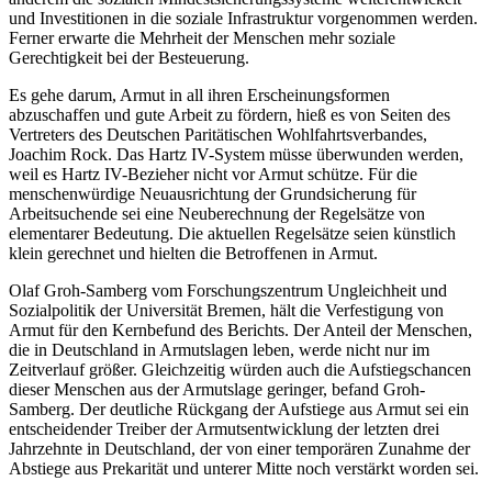
und Investitionen in die soziale Infrastruktur vorgenommen werden.
Ferner erwarte die Mehrheit der Menschen mehr soziale
Gerechtigkeit bei der Besteuerung.
Es gehe darum, Armut in all ihren Erscheinungsformen
abzuschaffen und gute Arbeit zu fördern, hieß es von Seiten des
Vertreters des Deutschen Paritätischen Wohlfahrtsverbandes,
Joachim Rock. Das Hartz IV-System müsse überwunden werden,
weil es Hartz IV-Bezieher nicht vor Armut schütze. Für die
menschenwürdige Neuausrichtung der Grundsicherung für
Arbeitsuchende sei eine Neuberechnung der Regelsätze von
elementarer Bedeutung. Die aktuellen Regelsätze seien künstlich
klein gerechnet und hielten die Betroffenen in Armut.
Olaf Groh-Samberg vom Forschungszentrum Ungleichheit und
Sozialpolitik der Universität Bremen, hält die Verfestigung von
Armut für den Kernbefund des Berichts. Der Anteil der Menschen,
die in Deutschland in Armutslagen leben, werde nicht nur im
Zeitverlauf größer. Gleichzeitig würden auch die Aufstiegschancen
dieser Menschen aus der Armutslage geringer, befand Groh-
Samberg. Der deutliche Rückgang der Aufstiege aus Armut sei ein
entscheidender Treiber der Armutsentwicklung der letzten drei
Jahrzehnte in Deutschland, der von einer temporären Zunahme der
Abstiege aus Prekarität und unterer Mitte noch verstärkt worden sei.