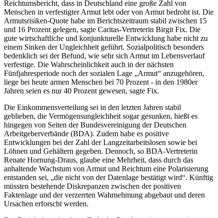
Reichtumsbericht, dass in Deutschland eine große Zahl von
Menschen in verfestigter Armut lebt oder von Armut bedroht ist. Die
Armutsrisiken-Quote habe im Berichtszeitraum stabil zwischen 15
und 16 Prozent gelegen, sagte Caritas-Vertreterin Birgit Fix. Die
gute wirtschaftliche und konjunkturelle Entwicklung habe nicht zu
einem Sinken der Ungleichheit geführt. Sozialpolitisch besonders
bedenklich sei der Befund, wie sehr sich Armut im Lebensverlauf
verfestige. Die Wahrscheinlichkeit auch in der nächsten
Fünfjahresperiode noch der sozialen Lage „Armut“ anzugehören,
liege bei heute armen Menschen bei 70 Prozent - in den 1980er
Jahren seien es nur 40 Prozent gewesen, sagte Fix.
Die Einkommensverteilung sei in den letzten Jahren stabil
geblieben, die Vermögensungleichheit sogar gesunken, hießt es
hingegen von Seiten der Bundesvereinigung der Deutschen
Arbeitgeberverbände (BDA). Zudem habe es positive
Entwicklungen bei der Zahl der Langzeitarbeitslosen sowie bei
Löhnen und Gehältern gegeben. Dennoch, so BDA-Vertreterin
Renate Hornung-Draus, glaube eine Mehrheit, dass durch das
anhaltende Wachstum von Armut und Reichtum eine Polarisierung
entstanden sei, „die nicht von der Datenlage bestätigt wird“. Künftig
müssten bestehende Diskrepanzen zwischen der positiven
Faktenlage und der verzerrten Wahrnehmung abgebaut und deren
Ursachen erforscht werden.