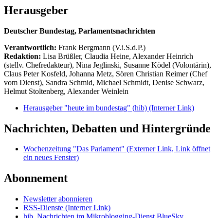
Herausgeber
Deutscher Bundestag, Parlamentsnachrichten
Verantwortlich:
Frank Bergmann (V.i.S.d.P.)
Redaktion:
Lisa Brüßler, Claudia Heine, Alexander Heinrich
(stellv. Chefredakteur), Nina Jeglinski,
Susanne Ködel (Volontärin),
Claus Peter Kosfeld, Johanna Metz, Sören Christian Reimer (Chef
vom Dienst), Sandra Schmid, Michael Schmidt, Denise Schwarz,
Helmut Stoltenberg, Alexander Weinlein
Herausgeber "heute im bundestag" (hib)
(Interner Link)
Nachrichten, Debatten und Hintergründe
Wochenzeitung "Das Parlament"
(Externer Link, Link öffnet
ein neues Fenster)
Abonnement
Newsletter abonnieren
RSS-Dienste
(Interner Link)
hib_Nachrichten im Mikroblogging-Dienst BlueSky