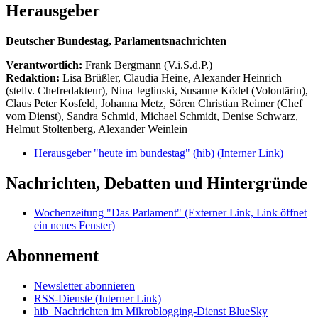
Herausgeber
Deutscher Bundestag, Parlamentsnachrichten
Verantwortlich:
Frank Bergmann (V.i.S.d.P.)
Redaktion:
Lisa Brüßler, Claudia Heine, Alexander Heinrich
(stellv. Chefredakteur), Nina Jeglinski,
Susanne Ködel (Volontärin),
Claus Peter Kosfeld, Johanna Metz, Sören Christian Reimer (Chef
vom Dienst), Sandra Schmid, Michael Schmidt, Denise Schwarz,
Helmut Stoltenberg, Alexander Weinlein
Herausgeber "heute im bundestag" (hib)
(Interner Link)
Nachrichten, Debatten und Hintergründe
Wochenzeitung "Das Parlament"
(Externer Link, Link öffnet
ein neues Fenster)
Abonnement
Newsletter abonnieren
RSS-Dienste
(Interner Link)
hib_Nachrichten im Mikroblogging-Dienst BlueSky