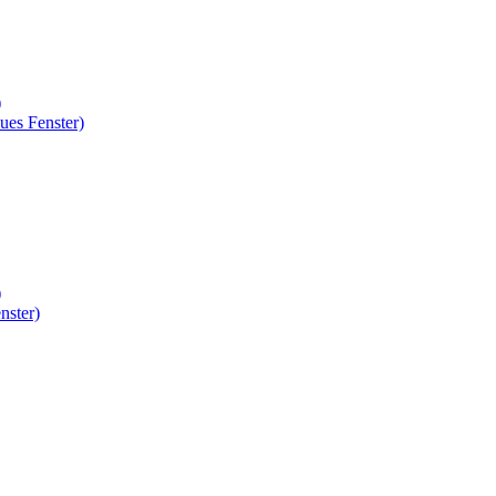
)
ues Fenster)
)
nster)