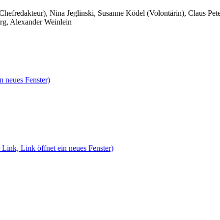
 Chefredakteur), Nina Jeglinski,
Susanne Ködel (Volontärin),
Claus Pet
rg, Alexander Weinlein
n neues Fenster)
 Link, Link öffnet ein neues Fenster)