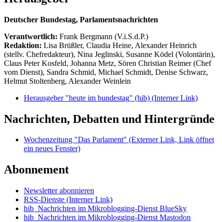
Deutscher Bundestag, Parlamentsnachrichten
Verantwortlich:
Frank Bergmann (V.i.S.d.P.)
Redaktion:
Lisa Brüßler, Claudia Heine, Alexander Heinrich
(stellv. Chefredakteur), Nina Jeglinski,
Susanne Ködel (Volontärin),
Claus Peter Kosfeld, Johanna Metz, Sören Christian Reimer (Chef
vom Dienst), Sandra Schmid, Michael Schmidt, Denise Schwarz,
Helmut Stoltenberg, Alexander Weinlein
Herausgeber "heute im bundestag" (hib)
(Interner Link)
Nachrichten, Debatten und Hintergründe
Wochenzeitung "Das Parlament"
(Externer Link, Link öffnet
ein neues Fenster)
Abonnement
Newsletter abonnieren
RSS-Dienste
(Interner Link)
hib_Nachrichten im Mikroblogging-Dienst BlueSky
hib_Nachrichten im Mikroblogging-Dienst Mastodon