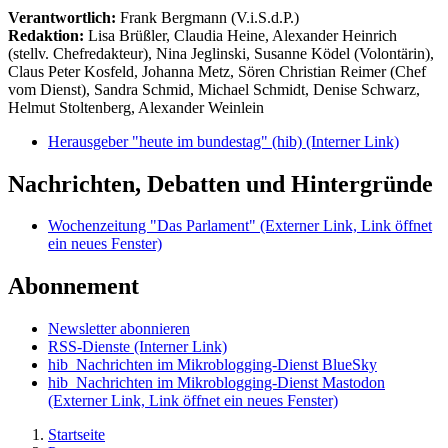
Verantwortlich:
Frank Bergmann (V.i.S.d.P.)
Redaktion:
Lisa Brüßler, Claudia Heine, Alexander Heinrich
(stellv. Chefredakteur), Nina Jeglinski,
Susanne Ködel (Volontärin),
Claus Peter Kosfeld, Johanna Metz, Sören Christian Reimer (Chef
vom Dienst), Sandra Schmid, Michael Schmidt, Denise Schwarz,
Helmut Stoltenberg, Alexander Weinlein
Herausgeber "heute im bundestag" (hib)
(Interner Link)
Nachrichten, Debatten und Hintergründe
Wochenzeitung "Das Parlament"
(Externer Link, Link öffnet
ein neues Fenster)
Abonnement
Newsletter abonnieren
RSS-Dienste
(Interner Link)
hib_Nachrichten im Mikroblogging-Dienst BlueSky
hib_Nachrichten im Mikroblogging-Dienst Mastodon
(Externer Link, Link öffnet ein neues Fenster)
Startseite