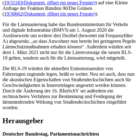
(
19/31183
(Dokument, öffnet ein neues Fenster)
) auf eine Kleine
Anfrage der Fraktion Bündnis 90/Die Grünen
(
19/30662
(Dokument, öffnet ein neues Fenster)
).
Für die Lärmsanierung habe das Bundesministerium für Verkehr
und digitale Infrastruktur (BMVI) am 1. August 2020 die
Auslösewerte um weitere drei Dezibel (bewertet mit Frequenzfilter
A) abgesenkt, „so dass Anwohner nun bereits bei geringeren Pegeln
Lärmschutzmaßnahmen erhalten können“. Außerdem würden seit
dem 1. März 2021 nicht nur für die Lärmvorsorge die neuen RLS-
19 gelten, sondern auch für die Lärmsanierung, wird mitgeteilt.
Die RLS-19 würden die aktuellen Emissionsansätze von
Fahrzeugen zugrunde legen, heißt es weiter. Neu sei auch, dass nun
die akustischen Eigenschaften von Straßendeckschichten auch für
Geschwindigkeiten in Innerortslagen angesetzt werden können.
Durch die Änderung der 16. BImSchV sei außerdem ein
rechtssicheres Verfahren zur Bestimmung und Festlegung der
lärmmindernden Wirkung von Straßendeckschichten eingeführt
worden.
Herausgeber
Deutscher Bundestag, Parlamentsnachrichten