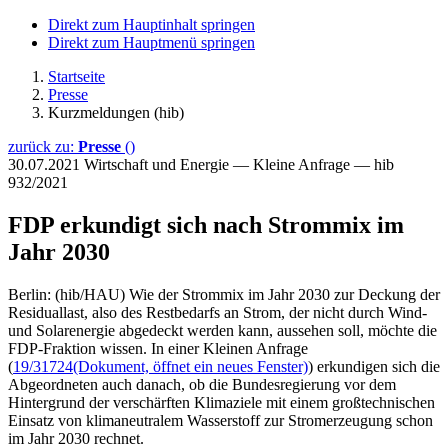
Direkt zum Hauptinhalt springen
Direkt zum Hauptmenü springen
Startseite
Presse
Kurzmeldungen (hib)
zurück zu:
Presse
()
30.07.2021
Wirtschaft und Energie — Kleine Anfrage — hib
932/2021
FDP erkundigt sich nach Strommix im
Jahr 2030
Berlin: (hib/HAU) Wie der Strommix im Jahr 2030 zur Deckung der
Residuallast, also des Restbedarfs an Strom, der nicht durch Wind-
und Solarenergie abgedeckt werden kann, aussehen soll, möchte die
FDP-Fraktion wissen. In einer Kleinen Anfrage
(
19/31724
(Dokument, öffnet ein neues Fenster)
) erkundigen sich die
Abgeordneten auch danach, ob die Bundesregierung vor dem
Hintergrund der verschärften Klimaziele mit einem großtechnischen
Einsatz von klimaneutralem Wasserstoff zur Stromerzeugung schon
im Jahr 2030 rechnet.