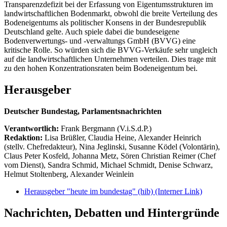
Transparenzdefizit bei der Erfassung von Eigentumsstrukturen im
landwirtschaftlichen Bodenmarkt, obwohl die breite Verteilung des
Bodeneigentums als politischer Konsens in der Bundesrepublik
Deutschland gelte. Auch spiele dabei die bundeseigene
Bodenverwertungs- und -verwaltungs GmbH (BVVG) eine
kritische Rolle. So würden sich die BVVG-Verkäufe sehr ungleich
auf die landwirtschaftlichen Unternehmen verteilen. Dies trage mit
zu den hohen Konzentrationsraten beim Bodeneigentum bei.
Herausgeber
Deutscher Bundestag, Parlamentsnachrichten
Verantwortlich:
Frank Bergmann (V.i.S.d.P.)
Redaktion:
Lisa Brüßler, Claudia Heine, Alexander Heinrich
(stellv. Chefredakteur), Nina Jeglinski,
Susanne Ködel (Volontärin),
Claus Peter Kosfeld, Johanna Metz, Sören Christian Reimer (Chef
vom Dienst), Sandra Schmid, Michael Schmidt, Denise Schwarz,
Helmut Stoltenberg, Alexander Weinlein
Herausgeber "heute im bundestag" (hib)
(Interner Link)
Nachrichten, Debatten und Hintergründe