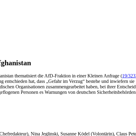
fghanistan
istan thematisiert die AfD-Fraktion in einer Kleinen Anfrage (
19/323
g entschieden hat, dass „Gefahr im Verzug“ bestehe und inwiefern sie
ndischen Organisationen zusammengearbeitet haben, bei ihrer Entscheidun
geflogenen Personen es Warnungen von deutschen Sicherheitsbehörden
 Chefredakteur), Nina Jeglinski,
Susanne Ködel (Volontärin),
Claus Pet