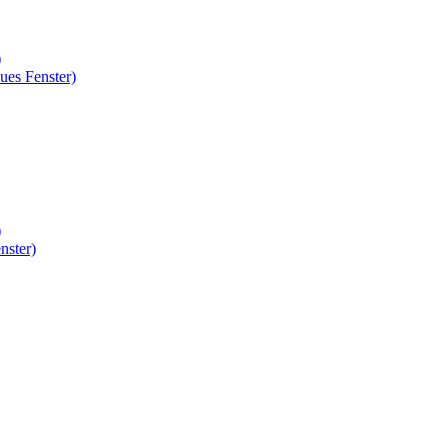
)
ues Fenster)
)
nster)