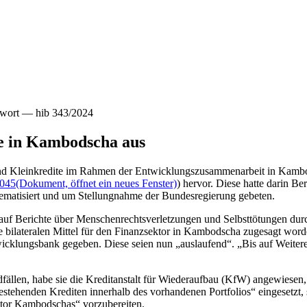
twort — hib 343/2024
e in Kambodscha aus
 und Kleinkredite im Rahmen der Entwicklungszusammenarbeit in Kambo
1045
(Dokument, öffnet ein neues Fenster)
) hervor. Diese hatte darin B
ematisiert und um Stellungnahme der Bundesregierung gebeten.
auf Berichte über Menschenrechtsverletzungen und Selbsttötungen dur
ne bilateralen Mittel für den Finanzsektor in Kambodscha zugesagt wor
wicklungsbank gegeben. Diese seien nun „auslaufend“. „Bis auf Wei
fällen, habe sie die Kreditanstalt für Wiederaufbau (KfW) angewiesen, 
estehenden Krediten innerhalb des vorhandenen Portfolios“ eingesetzt,
tor Kambodschas“ vorzubereiten.