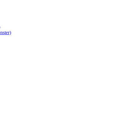
)
nster)