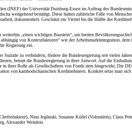
ieden (INEF) der Universität Duisburg-Essen im Auftrag des Bundesmin
scha weitgehend bestätigt. Diese hatten zahlreiche Fälle von Mensche
beit, dokumentiert. Geschätzt ein Viertel bis die Hälfte der Kreditne
 weiterhin „einen wichtigen Baustein“, um breiten Bevölkerungsschic
 abhängig von Kontextfaktoren“ wie der Arbeitsmarktintegration, dem
ie Regierung ein.
Suizide zu verhindern, fördere die Bundesregierung seit vielen Jahren 
edienen, betont die Bundesregierung in ihrer Antwort. Auf die Einha
in ihrer Rolle als Gesellschaftern von Fonds stets hingewirkt. Die D
ituation von kambodschanischen Kreditnehmern. Konkret setze man sich 
 Chefredakteur), Nina Jeglinski,
Susanne Ködel (Volontärin),
Claus Pet
rg, Alexander Weinlein