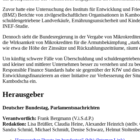
Zuvor hatte eine Untersuchung des Instituts für Entwicklung und Fr
(BMZ) Berichte von zivilgesellschaftlichen Organisationen in Kambod
schuldengetriebene Landverkäufe, Ernährungsunsicherheit und Kinderar
INEF-Studie.
Dennoch sieht die Bundesregierung in der Vergabe von Mikrokrediten
die Wirksamkeit von Mikrokrediten für die Armutsbekämpfung „stark
wie etwa die Höhe der Zinssätze und Rückzahlungszeiträume, räumt d
Um künftig schwere Fälle von Überschuldung und schuldengetriebener 
und kleiner und mittlerer Unternehmen besser zu verstehen und zu b
Responsible Finance Standards habe sie gegenüber der KfW und diese 
Entwicklungsfinanzierern an einer Initiative zur Verbesserung der S
Kambodscha ein.
Herausgeber
Deutscher Bundestag, Parlamentsnachrichten
Verantwortlich:
Frank Bergmann (V.i.S.d.P.)
Redaktion:
Lisa Brüßler, Claudia Heine, Alexander Heinrich (stellv.
Sandra Schmid, Michael Schmidt, Denise Schwarz, Helmut Stoltenbe