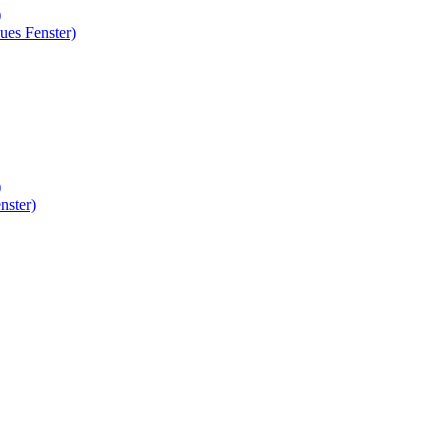
)
ues Fenster)
)
nster)