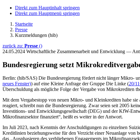
Direkt zum Hauptinhalt springen
Direkt zum Hauptmenü springen
Startseite
Presse
Kurzmeldungen (hib)
zurück zu:
Presse
()
24.05.2024
Wirtschaftliche Zusammenarbeit und Entwicklung — An
Bundesregierung setzt Mikrokreditvergab
Berlin: (hib/SAS) Die Bundesregierung fördert nicht länger Mikro-
neues Fenster)
) auf eine Kleine Anfrage der Gruppe Die Linke (
20/1
Überschuldung als mögliche Folge der Vergabe von Mikrokrediten th
Mit dem Vergabestopp von neuen Mikro- und Kleinkrediten habe sie 
reagiert, schreibt nun die Bundesregierung. Zwar seien seit 2005 kei
Investitions- und Entwicklungsgesellschaft (DEG) und der KfW-Ent
Mikrofinanzsektor finanziert“, heißt es weiter in der Antwort.
Im Juli 2023, nach Kenntnis der Anschuldigungen zu einzelnen Suizid
Kreditlinien beziehungsweise für den Verzicht einer Neuanlage von b
das „Ausphasieren des verbliebenen Engagements im Mikrofinanzsek