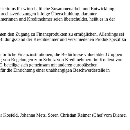
isteriums für wirtschaftliche Zusammenarbeit und Entwicklung
nrechtsverletzungen infolge Überschuldung, darunter
hmerinnen und Kreditnehmer seien überschuldet, heißt es in der
hten den Zugang zu Finanzprodukten zu ermöglichen. Allerdings sei
 Bildungsstand der Kreditnehmer und verschiedenen Produktspezifika
örtliche Finanzinstitutionen, die Bedürfnisse vulnerabler Gruppen
ltung von Regelungen zum Schutz von Kreditnehmern im Kontext von
EG beteilige sich gemeinsam mit anderen europäischen
für die Einrichtung einer unabhängigen Beschwerdestelle in
er Kosfeld, Johanna Metz, Sören Christian Reimer (Chef vom Dienst),