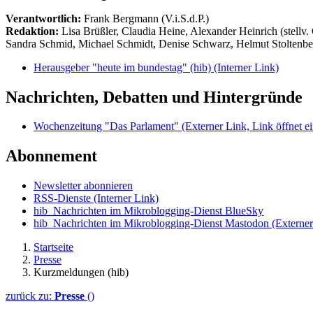
Verantwortlich:
Frank Bergmann (V.i.S.d.P.)
Redaktion:
Lisa Brüßler, Claudia Heine, Alexander Heinrich (stellv.
Sandra Schmid, Michael Schmidt, Denise Schwarz, Helmut Stoltenbe
Herausgeber "heute im bundestag" (hib)
(Interner Link)
Nachrichten, Debatten und Hintergründe
Wochenzeitung "Das Parlament"
(Externer Link, Link öffnet ei
Abonnement
Newsletter abonnieren
RSS-Dienste
(Interner Link)
hib_Nachrichten im Mikroblogging-Dienst BlueSky
hib_Nachrichten im Mikroblogging-Dienst Mastodon
(Externer
Startseite
Presse
Kurzmeldungen (hib)
zurück zu:
Presse
()