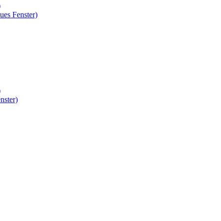
)
ues Fenster)
)
nster)