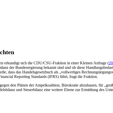
ichten
ten erkundigt sich die CDU/CSU-Fraktion in einer Kleinen Anfrage (
20
anz der Bundesregierung bekannt sind und ob diese Handlungsbedarf h
telle, dass das Handelsgesetzbuch als „vollwertiges Rechnungslegungs
nancial Reporting Standards (IFRS) führt, fragt die Fraktion.
entgegen den Plänen der Ampelkoalition, Bürokratie abzubauen, für „gr
delsbilanz und Steuerbilanz eine weitere Ebene zur Ermittlung des U