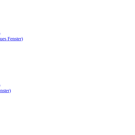
)
ues Fenster)
)
nster)