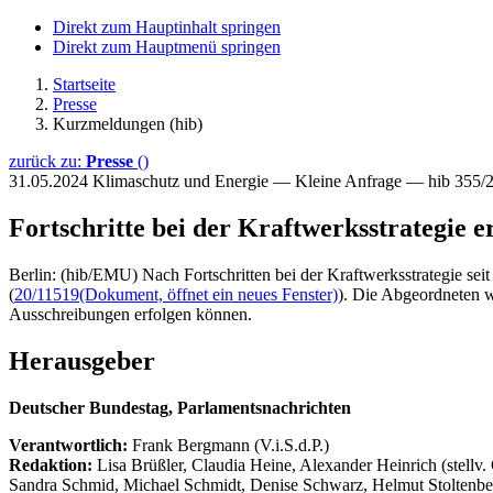
Direkt zum Hauptinhalt springen
Direkt zum Hauptmenü springen
Startseite
Presse
Kurzmeldungen (hib)
zurück zu:
Presse
()
31.05.2024
Klimaschutz und Energie — Kleine Anfrage — hib 355/
Fortschritte bei der Kraftwerksstrategie e
Berlin: (hib/EMU) Nach Fortschritten bei der Kraftwerksstrategie se
(
20/11519
(Dokument, öffnet ein neues Fenster)
). Die Abgeordneten wo
Ausschreibungen erfolgen können.
Herausgeber
Deutscher Bundestag, Parlamentsnachrichten
Verantwortlich:
Frank Bergmann (V.i.S.d.P.)
Redaktion:
Lisa Brüßler, Claudia Heine, Alexander Heinrich (stellv.
Sandra Schmid, Michael Schmidt, Denise Schwarz, Helmut Stoltenbe