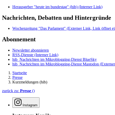
Herausgeber "heute im bundestag" (hib)
(Interner Link)
Nachrichten, Debatten und Hintergründe
Wochenzeitung "Das Parlament"
(Externer Link, Link öffnet ei
Abonnement
Newsletter abonnieren
RSS-Dienste
(Interner Link)
hib_Nachrichten im Mikroblogging-Dienst BlueSky
hib_Nachrichten im Mikroblogging-Dienst Mastodon
(Externer
Startseite
Presse
Kurzmeldungen (hib)
zurück zu:
Presse
()
Instagram