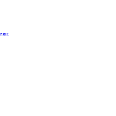
)
nster)