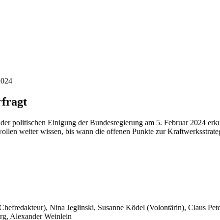
2024
rfragt
it der politischen Einigung der Bundesregierung am 5. Februar 2024 e
llen weiter wissen, bis wann die offenen Punkte zur Kraftwerksstrategi
 Chefredakteur), Nina Jeglinski,
Susanne Ködel (Volontärin),
Claus Pet
rg, Alexander Weinlein