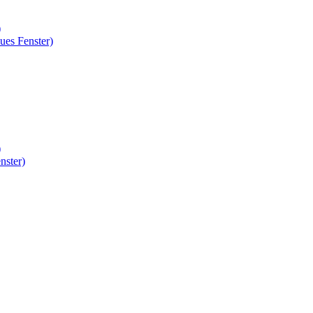
)
ues Fenster)
)
nster)