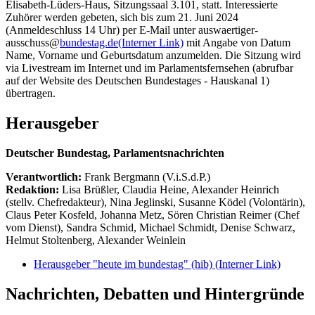
Elisabeth-Lüders-Haus, Sitzungssaal 3.101, statt. Interessierte
Zuhörer werden gebeten, sich bis zum 21. Juni 2024
(Anmeldeschluss 14 Uhr) per E-Mail unter auswaertiger-
ausschuss@
bundestag.de
(Interner Link)
mit Angabe von Datum
Name, Vorname und Geburtsdatum anzumelden. Die Sitzung wird
via Livestream im Internet und im Parlamentsfernsehen (abrufbar
auf der Website des Deutschen Bundestages - Hauskanal 1)
übertragen.
Herausgeber
Deutscher Bundestag, Parlamentsnachrichten
Verantwortlich:
Frank Bergmann (V.i.S.d.P.)
Redaktion:
Lisa Brüßler, Claudia Heine, Alexander Heinrich
(stellv. Chefredakteur), Nina Jeglinski,
Susanne Ködel (Volontärin),
Claus Peter Kosfeld, Johanna Metz, Sören Christian Reimer (Chef
vom Dienst), Sandra Schmid, Michael Schmidt, Denise Schwarz,
Helmut Stoltenberg, Alexander Weinlein
Herausgeber "heute im bundestag" (hib)
(Interner Link)
Nachrichten, Debatten und Hintergründe