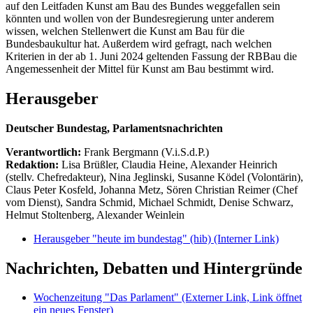
auf den Leitfaden Kunst am Bau des Bundes weggefallen sein
könnten und wollen von der Bundesregierung unter anderem
wissen, welchen Stellenwert die Kunst am Bau für die
Bundesbaukultur hat. Außerdem wird gefragt, nach welchen
Kriterien in der ab 1. Juni 2024 geltenden Fassung der RBBau die
Angemessenheit der Mittel für Kunst am Bau bestimmt wird.
Herausgeber
Deutscher Bundestag, Parlamentsnachrichten
Verantwortlich:
Frank Bergmann (V.i.S.d.P.)
Redaktion:
Lisa Brüßler, Claudia Heine, Alexander Heinrich
(stellv. Chefredakteur), Nina Jeglinski,
Susanne Ködel (Volontärin),
Claus Peter Kosfeld, Johanna Metz, Sören Christian Reimer (Chef
vom Dienst), Sandra Schmid, Michael Schmidt, Denise Schwarz,
Helmut Stoltenberg, Alexander Weinlein
Herausgeber "heute im bundestag" (hib)
(Interner Link)
Nachrichten, Debatten und Hintergründe
Wochenzeitung "Das Parlament"
(Externer Link, Link öffnet
ein neues Fenster)