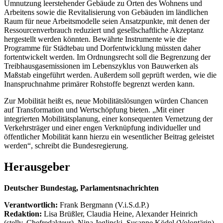
Umnutzung leerstehender Gebäude zu Orten des Wohnens und
Arbeitens sowie die Revitalisierung von Gebäuden im ländlichen
Raum für neue Arbeitsmodelle seien Ansatzpunkte, mit denen der
Ressourcenverbrauch reduziert und gesellschaftliche Akzeptanz
hergestellt werden könnten. Bewährte Instrumente wie die
Programme für Städtebau und Dorfentwicklung müssten daher
fortentwickelt werden. Im Ordnungsrecht soll die Begrenzung der
Treibhausgasemissionen im Lebenszyklus von Bauwerken als
Maßstab eingeführt werden. Außerdem soll geprüft werden, wie die
Inanspruchnahme primärer Rohstoffe begrenzt werden kann.
Zur Mobilität heißt es, neue Mobilitätslösungen würden Chancen
auf Transformation und Wertschöpfung bieten. „Mit einer
integrierten Mobilitätsplanung, einer konsequenten Vernetzung der
Verkehrsträger und einer engen Verknüpfung individueller und
öffentlicher Mobilität kann hierzu ein wesentlicher Beitrag geleistet
werden“, schreibt die Bundesregierung.
Herausgeber
Deutscher Bundestag, Parlamentsnachrichten
Verantwortlich:
Frank Bergmann (V.i.S.d.P.)
Redaktion:
Lisa Brüßler, Claudia Heine, Alexander Heinrich
(stellv. Chefredakteur), Nina Jeglinski,
Susanne Ködel (Volontärin),