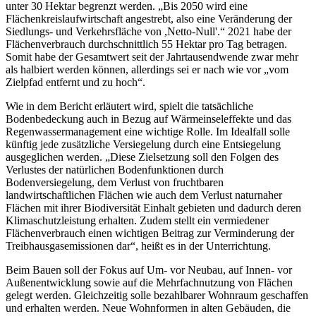
unter 30 Hektar begrenzt werden. „Bis 2050 wird eine
Flächenkreislaufwirtschaft angestrebt, also eine Veränderung der
Siedlungs- und Verkehrsfläche von ,Netto-Null'.“ 2021 habe der
Flächenverbrauch durchschnittlich 55 Hektar pro Tag betragen.
Somit habe der Gesamtwert seit der Jahrtausendwende zwar mehr
als halbiert werden können, allerdings sei er nach wie vor „vom
Zielpfad entfernt und zu hoch“.
Wie in dem Bericht erläutert wird, spielt die tatsächliche
Bodenbedeckung auch in Bezug auf Wärmeinseleffekte und das
Regenwassermanagement eine wichtige Rolle. Im Idealfall solle
künftig jede zusätzliche Versiegelung durch eine Entsiegelung
ausgeglichen werden. „Diese Zielsetzung soll den Folgen des
Verlustes der natürlichen Bodenfunktionen durch
Bodenversiegelung, dem Verlust von fruchtbaren
landwirtschaftlichen Flächen wie auch dem Verlust naturnaher
Flächen mit ihrer Biodiversität Einhalt gebieten und dadurch deren
Klimaschutzleistung erhalten. Zudem stellt ein vermiedener
Flächenverbrauch einen wichtigen Beitrag zur Verminderung der
Treibhausgasemissionen dar“, heißt es in der Unterrichtung.
Beim Bauen soll der Fokus auf Um- vor Neubau, auf Innen- vor
Außenentwicklung sowie auf die Mehrfachnutzung von Flächen
gelegt werden. Gleichzeitig solle bezahlbarer Wohnraum geschaffen
und erhalten werden. Neue Wohnformen in alten Gebäuden, die