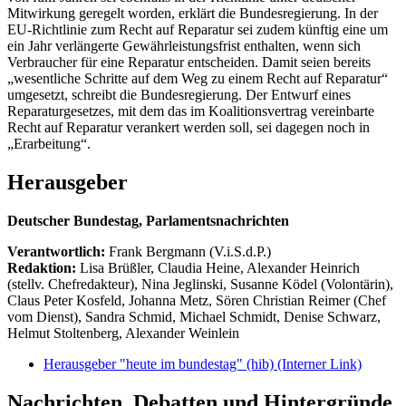
Mitwirkung geregelt worden, erklärt die Bundesregierung. In der
EU-Richtlinie zum Recht auf Reparatur sei zudem künftig eine um
ein Jahr verlängerte Gewährleistungsfrist enthalten, wenn sich
Verbraucher für eine Reparatur entscheiden. Damit seien bereits
„wesentliche Schritte auf dem Weg zu einem Recht auf Reparatur“
umgesetzt, schreibt die Bundesregierung. Der Entwurf eines
Reparaturgesetzes, mit dem das im Koalitionsvertrag vereinbarte
Recht auf Reparatur verankert werden soll, sei dagegen noch in
„Erarbeitung“.
Herausgeber
Deutscher Bundestag, Parlamentsnachrichten
Verantwortlich:
Frank Bergmann (V.i.S.d.P.)
Redaktion:
Lisa Brüßler, Claudia Heine, Alexander Heinrich
(stellv. Chefredakteur), Nina Jeglinski,
Susanne Ködel (Volontärin),
Claus Peter Kosfeld, Johanna Metz, Sören Christian Reimer (Chef
vom Dienst), Sandra Schmid, Michael Schmidt, Denise Schwarz,
Helmut Stoltenberg, Alexander Weinlein
Herausgeber "heute im bundestag" (hib)
(Interner Link)
Nachrichten, Debatten und Hintergründe