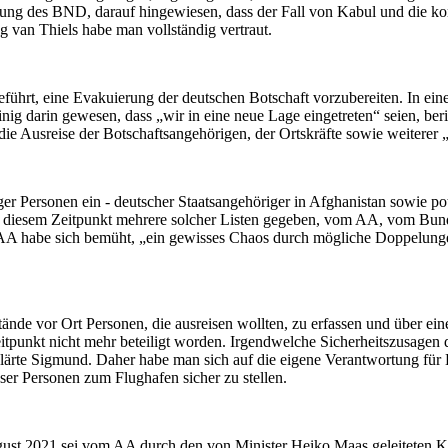
zung des BND, darauf hingewiesen, dass der Fall von Kabul und die ko
 van Thiels habe man vollständig vertraut.
eführt, eine Evakuierung der deutschen Botschaft vorzubereiten. In 
ig darin gewesen, dass „wir in eine neue Lage eingetreten“ seien, beri
ie Ausreise der Botschaftsangehörigen, der Ortskräfte sowie weiterer 
er Personen ein - deutscher Staatsangehöriger in Afghanistan sowie pot
 zu diesem Zeitpunkt mehrere solcher Listen gegeben, vom AA, vom B
A habe sich bemüht, „ein gewisses Chaos durch mögliche Doppelungen“ 
tände vor Ort Personen, die ausreisen wollten, zu erfassen und über ei
punkt nicht mehr beteiligt worden. Irgendwelche Sicherheitszusagen der
erklärte Sigmund. Daher habe man sich auf die eigene Verantwortung für
ser Personen zum Flughafen sicher zu stellen.
ust 2021 sei vom AA durch den von Minister Heiko Maas geleiteten Kri