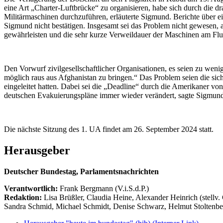
eine Art „Charter-Luftbrücke“ zu organisieren, habe sich durch die d
Militärmaschinen durchzuführen, erläuterte Sigmund. Berichte über e
Sigmund nicht bestätigen. Insgesamt sei das Problem nicht gewesen, 
gewährleisten und die sehr kurze Verweildauer der Maschinen am Flu
Den Vorwurf zivilgesellschaftlicher Organisationen, es seien zu weni
möglich raus aus Afghanistan zu bringen.“ Das Problem seien die si
eingeleitet hatten. Dabei sei die „Deadline“ durch die Amerikaner v
deutschen Evakuierungspläne immer wieder verändert, sagte Sigmun
Die nächste Sitzung des 1. UA findet am 26. September 2024 statt.
Herausgeber
Deutscher Bundestag, Parlamentsnachrichten
Verantwortlich:
Frank Bergmann (V.i.S.d.P.)
Redaktion:
Lisa Brüßler, Claudia Heine, Alexander Heinrich (stellv.
Sandra Schmid, Michael Schmidt, Denise Schwarz, Helmut Stoltenbe