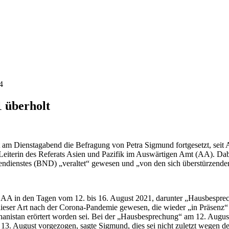
4
 überholt
am Dienstagabend die Befragung von Petra Sigmund fortgesetzt, seit Au
iterin des Referats Asien und Pazifik im Auswärtigen Amt (AA). Dabe
tendienstes (BND) „veraltet“ gewesen und „von den sich überstürzende
 AA in den Tagen vom 12. bis 16. August 2021, darunter „Hausbesprec
eser Art nach der Corona-Pandemie gewesen, die wieder „in Präsenz“ sta
istan erörtert worden sei. Bei der „Hausbesprechung“ am 12. August 
3. August vorgezogen, sagte Sigmund, dies sei nicht zuletzt wegen de