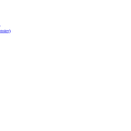
)
nster)