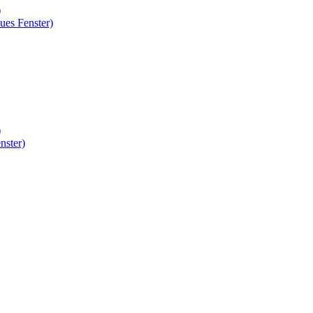
)
ues Fenster)
)
nster)