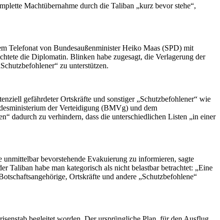
mplette Machtübernahme durch die Taliban „kurz bevor stehe“,
einem Telefonat von Bundesaußenminister Heiko Maas (SPD) mit
chtete die Diplomatin. Blinken habe zugesagt, die Verlagerung der
„Schutzbefohlener“ zu unterstützen.
enziell gefährdeter Ortskräfte und sonstiger „Schutzbefohlener“ wie
undesministerium der Verteidigung (BMVg) und dem
dadurch zu verhindern, dass die unterschiedlichen Listen „in einer
ne unmittelbar bevorstehende Evakuierung zu informieren, sagte
 Taliban habe man kategorisch als nicht belastbar betrachtet: „Eine
 Botschaftsangehörige, Ortskräfte und andere „Schutzbefohlene“
senstab begleitet worden. Der ursprüngliche Plan, für den Ausflug