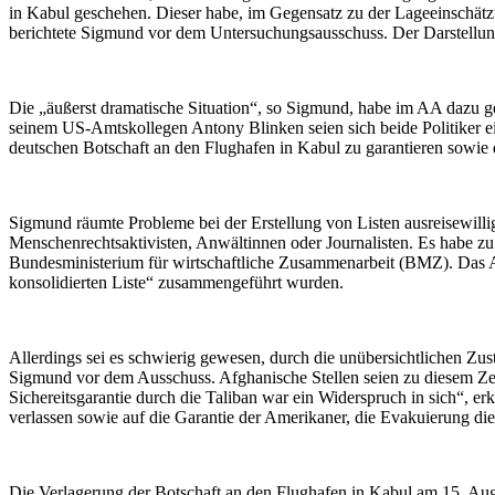
in Kabul geschehen. Dieser habe, im Gegensatz zu der Lageeinschät
berichtete Sigmund vor dem Untersuchungsausschuss. Der Darstellung
Die „äußerst dramatische Situation“, so Sigmund, habe im AA dazu g
seinem US-Amtskollegen Antony Blinken seien sich beide Politiker ein
deutschen Botschaft an den Flughafen in Kabul zu garantieren sowie d
Sigmund räumte Probleme bei der Erstellung von Listen ausreisewillig
Menschenrechtsaktivisten, Anwältinnen oder Journalisten. Es habe
Bundesministerium für wirtschaftliche Zusammenarbeit (BMZ). Das A
konsolidierten Liste“ zusammengeführt wurden.
Allerdings sei es schwierig gewesen, durch die unübersichtlichen Zus
Sigmund vor dem Ausschuss. Afghanische Stellen seien zu diesem Zeit
Sichereitsgarantie durch die Taliban war ein Widerspruch in sich“, 
verlassen sowie auf die Garantie der Amerikaner, die Evakuierung die
Die Verlagerung der Botschaft an den Flughafen in Kabul am 15. Aug