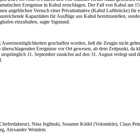
ramatischen Ereignisse in Kabul zerschlagen. Der Fall von Kabul am 15
inen angeblichen Versuch einer Privatinitiative (Kabul Luftbrücke) für
ausreichende Kapazitäten für Ausflüge aus Kabul bereitzustellen, son
ghafen einzuhalten, sagte Sigmund.
g Ausreisemöglichkeiten geschaffen worden, ließ die Zeugin nicht gelt
ch überschlagenden Ereignisse vor Ort gewesen, ab dem Zeitpunkt, da 
on ursprünglich 11. September zunächst auf den 31. August verlegt un
d.
 Chefredakteur), Nina Jeglinski,
Susanne Ködel (Volontärin),
Claus Pet
rg, Alexander Weinlein