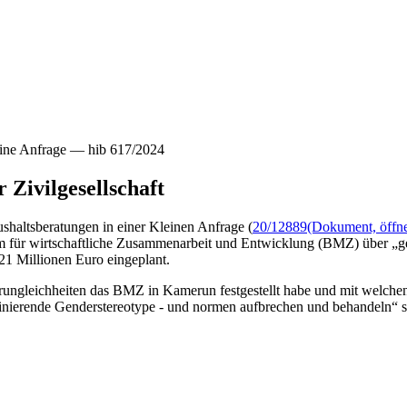
ine Anfrage — hib 617/2024
Zivilgesellschaft
ushaltsberatungen in einer Kleinen Anfrage (
20/12889
(Dokument, öffne
 für wirtschaftliche Zusammenarbeit und Entwicklung (BMZ) über „gend
21 Millionen Euro eingeplant.
rungleichheiten das BMZ in Kamerun festgestellt habe und mit welch
minierende Genderstereotype - und normen aufbrechen und behandeln“ so