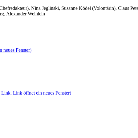
 Chefredakteur), Nina Jeglinski,
Susanne Ködel (Volontärin),
Claus Pet
rg, Alexander Weinlein
n neues Fenster)
 Link, Link öffnet ein neues Fenster)