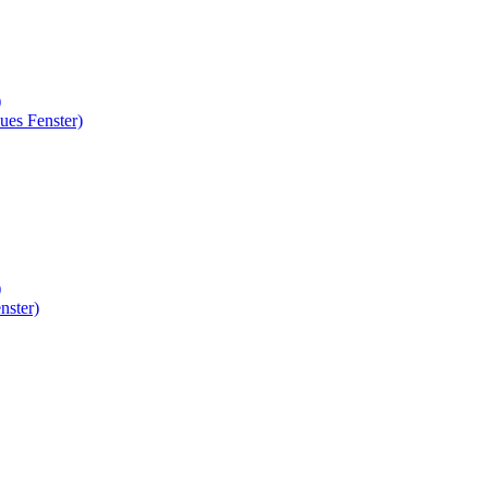
)
ues Fenster)
)
nster)